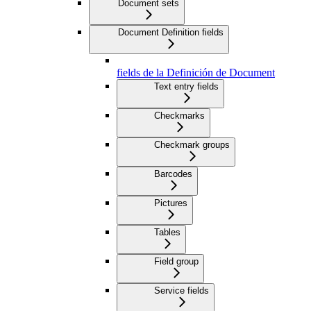
Document sets
Document Definition fields
fields de la Definición de Document
Text entry fields
Checkmarks
Checkmark groups
Barcodes
Pictures
Tables
Field group
Service fields