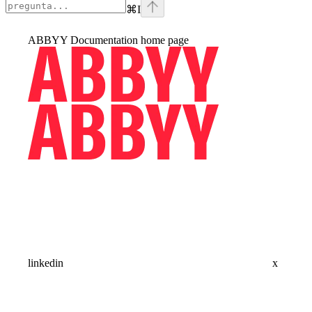
⌘
I
ABBYY Documentation
home page
linkedin
x