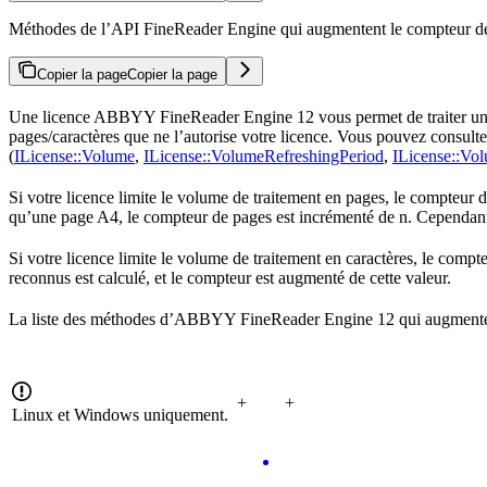
Méthodes de l’API FineReader Engine qui augmentent le compteur de l
Copier la page
Copier la page
Une licence ABBYY FineReader Engine 12 vous permet de traiter un ce
pages/caractères que ne l’autorise votre licence. Vous pouvez consult
(
ILicense::Volume
,
ILicense::VolumeRefreshingPeriod
,
ILicense::Vo
Si votre licence limite le volume de traitement en pages, le compteur 
qu’une page A4, le compteur de pages est incrémenté de n. Cependant
Si votre licence limite le volume de traitement en caractères, le comp
reconnus est calculé, et le compteur est augmenté de cette valeur.
La liste des méthodes d’ABBYY FineReader Engine 12 qui augmentent 
+
+
Linux et Windows uniquement.