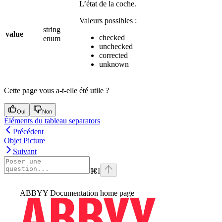
L’état de la coche.
Valeurs possibles :
string
value
checked
enum
unchecked
corrected
unknown
Cette page vous a-t-elle été utile ?
Oui
Non
Éléments du tableau separators
Précédent
Objet Picture
Suivant
⌘
I
ABBYY Documentation
home page