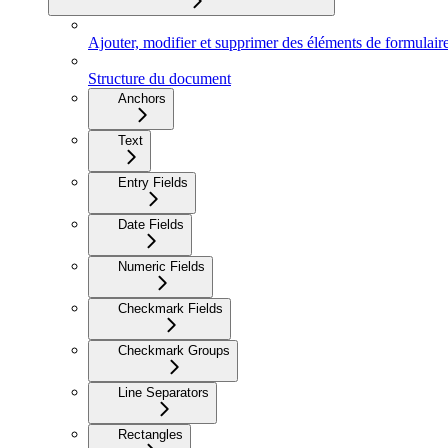
Ajouter, modifier et supprimer des éléments de formulair
Structure du document
Anchors
Text
Entry Fields
Date Fields
Numeric Fields
Checkmark Fields
Checkmark Groups
Line Separators
Rectangles