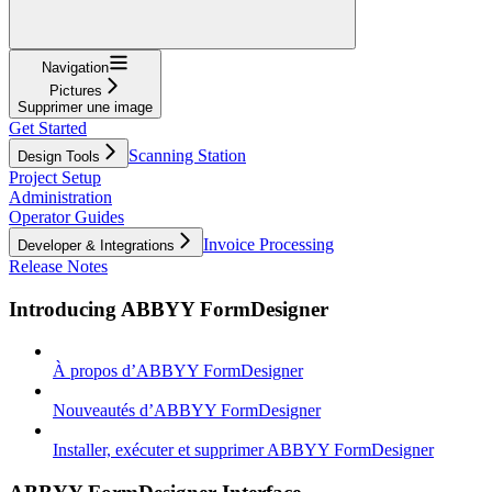
Navigation
Pictures
Supprimer une image
Get Started
Scanning Station
Design Tools
Project Setup
Administration
Operator Guides
Invoice Processing
Developer & Integrations
Release Notes
Introducing ABBYY FormDesigner
À propos d’ABBYY FormDesigner
Nouveautés d’ABBYY FormDesigner
Installer, exécuter et supprimer ABBYY FormDesigner