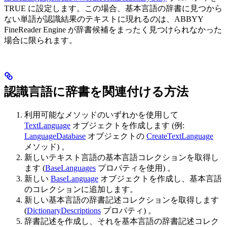
TRUE に設定します。この場合、基本言語の辞書に見つから
ない単語が認識結果のテキストに現れるのは、ABBYY
FineReader Engine が辞書候補をまったく見つけられなかった
場合に限られます。
認識言語に辞書を関連付ける方法
利用可能なメソッドのいずれかを使用して
TextLanguage
オブジェクトを作成します (例:
LanguageDatabase
オブジェクトの
CreateTextLanguage
メソッド) 。
新しいテキスト言語の基本言語コレクションを取得し
ます (
BaseLanguages
プロパティを使用) 。
新しい
BaseLanguage
オブジェクトを作成し、基本言語
のコレクションに追加します。
新しい基本言語の辞書記述コレクションを取得します
(
DictionaryDescriptions
プロパティ) 。
辞書記述を作成し、それを基本言語の辞書記述コレク