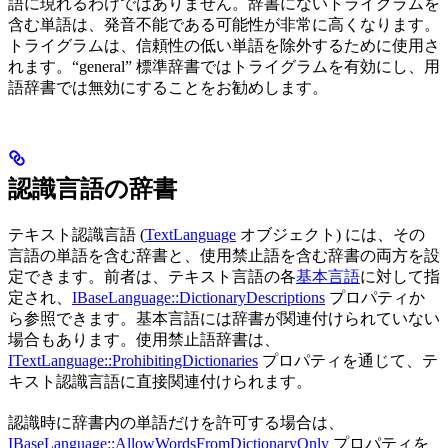
語に現れるわけではありません。辞書にないトライグラムを
含む単語は、発音不能である可能性が非常に高くなります。
トライグラムは、信頼性の低い単語を除外するために使用さ
れます。“general” 標準辞書ではトライグラムを有効にし、用
語辞書では無効にすることをお勧めします。
認識言語の辞書
テキスト認識言語 (
TextLanguage
オブジェクト) には、その
言語の単語を含む辞書と、使用禁止語を含む辞書の両方を設
定できます。前者は、テキスト言語の各
基本言語
に対して指
定され、
IBaseLanguage::DictionaryDescriptions
プロパティか
ら参照できます。基本言語には辞書が関連付けられていない
場合もあります。使用禁止語辞書は、
ITextLanguage::ProhibitingDictionaries
プロパティを通じて、テ
キスト認識言語に直接関連付けられます。
認識時に辞書内の単語だけを許可する場合は、
IBaseLanguage::AllowWordsFromDictionaryOnly
プロパティを