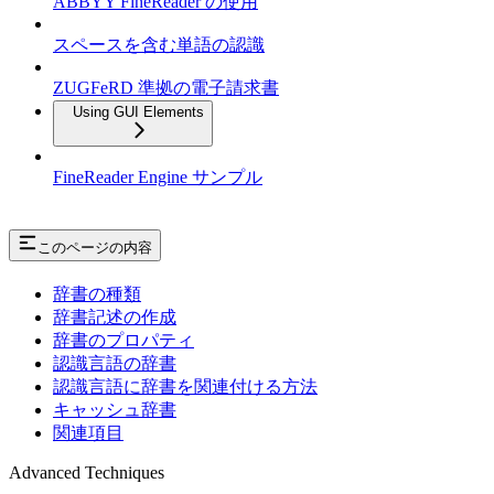
ABBYY FineReader の使用
スペースを含む単語の認識
ZUGFeRD 準拠の電子請求書
Using GUI Elements
FineReader Engine サンプル
このページの内容
辞書の種類
辞書記述の作成
辞書のプロパティ
認識言語の辞書
認識言語に辞書を関連付ける方法
キャッシュ辞書
関連項目
Advanced Techniques