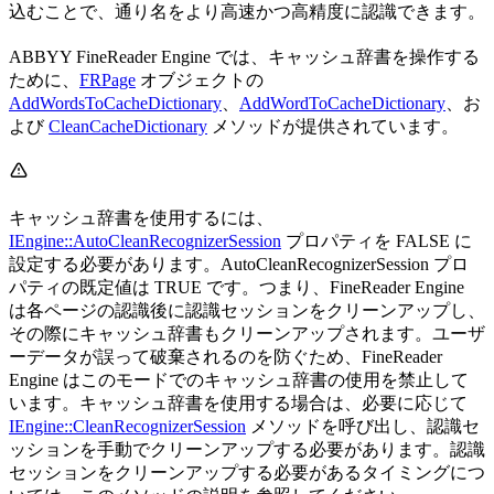
込むことで、通り名をより高速かつ高精度に認識できます。
ABBYY FineReader Engine では、キャッシュ辞書を操作する
ために、
FRPage
オブジェクトの
AddWordsToCacheDictionary
、
AddWordToCacheDictionary
、お
よび
CleanCacheDictionary
メソッドが提供されています。
キャッシュ辞書を使用するには、
IEngine::AutoCleanRecognizerSession
プロパティを FALSE に
設定する必要があります。AutoCleanRecognizerSession プロ
パティの既定値は TRUE です。つまり、FineReader Engine
は各ページの認識後に認識セッションをクリーンアップし、
その際にキャッシュ辞書もクリーンアップされます。ユーザ
ーデータが誤って破棄されるのを防ぐため、FineReader
Engine はこのモードでのキャッシュ辞書の使用を禁止して
います。キャッシュ辞書を使用する場合は、必要に応じて
IEngine::CleanRecognizerSession
メソッドを呼び出し、認識セ
ッションを手動でクリーンアップする必要があります。認識
セッションをクリーンアップする必要があるタイミングにつ