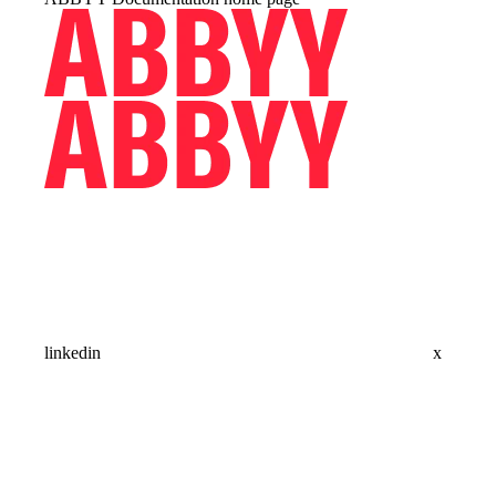
linkedin
x