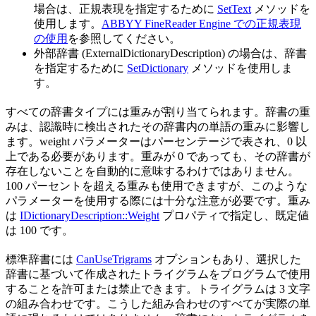
場合は、正規表現を指定するために
SetText
メソッドを
使用します。
ABBYY FineReader Engine での正規表現
の使用
を参照してください。
外部辞書 (ExternalDictionaryDescription) の場合は、辞書
を指定するために
SetDictionary
メソッドを使用しま
す。
すべての辞書タイプには重みが割り当てられます。辞書の重
みは、認識時に検出されたその辞書内の単語の重みに影響し
ます。weight パラメーターはパーセンテージで表され、0 以
上である必要があります。重みが 0 であっても、その辞書が
存在しないことを自動的に意味するわけではありません。
100 パーセントを超える重みも使用できますが、このような
パラメーターを使用する際には十分な注意が必要です。重み
は
IDictionaryDescription::Weight
プロパティで指定し、既定値
は 100 です。
標準辞書には
CanUseTrigrams
オプションもあり、選択した
辞書に基づいて作成されたトライグラムをプログラムで使用
することを許可または禁止できます。トライグラムは 3 文字
の組み合わせです。こうした組み合わせのすべてが実際の単