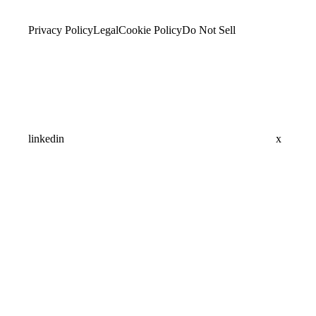
Privacy Policy
Legal
Cookie Policy
Do Not Sell
linkedin
x
Assistant