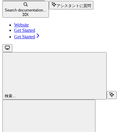
アシスタントに質問
Search documentation...
⌘
K
Website
Get Started
Get Started
検索...