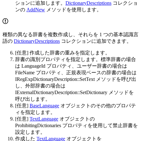
ションに追加します。
DictionaryDescriptions
コレクショ
ンの
AddNew
メソッドを使用します。
種類の異なる辞書を複数作成し、それらを 1 つの基本認識言
語の
DictionaryDescriptions
コレクションに追加できます。
[任意] 作成した辞書の重みを指定します。
辞書の識別プロパティを指定します。標準辞書の場合
は LanguageId プロパティ、ユーザー辞書の場合は
FileName プロパティ、正規表現ベースの辞書の場合は
IRegExpDictionaryDescription::SetText メソッドを呼び出
し、外部辞書の場合は
IExternalDictionaryDescription::SetDictionary メソッドを
呼び出します。
[任意]
BaseLanguage
オブジェクトのその他のプロパテ
ィを指定します。
[任意]
TextLanguage
オブジェクトの
ProhibitingDictionaries プロパティを使用して禁止辞書を
設定します。
作成した
TextLanguage
オブジェクトを