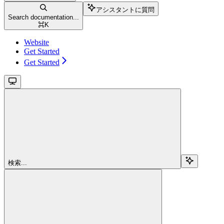
アシスタントに質問
Search documentation...
⌘
K
Website
Get Started
Get Started
検索...