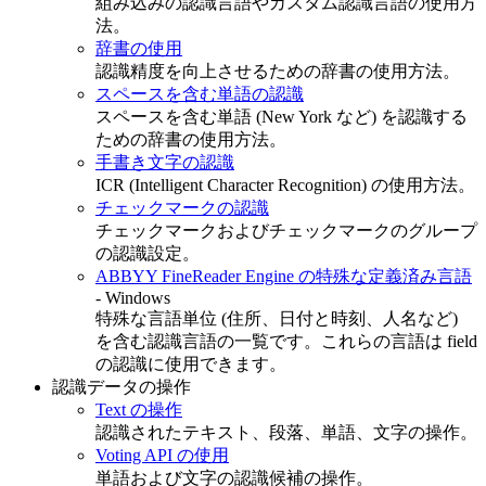
組み込みの認識言語やカスタム認識言語の使用方
法。
辞書の使用
認識精度を向上させるための辞書の使用方法。
スペースを含む単語の認識
スペースを含む単語 (New York など) を認識する
ための辞書の使用方法。
手書き文字の認識
ICR (Intelligent Character Recognition) の使用方法。
チェックマークの認識
チェックマークおよびチェックマークのグループ
の認識設定。
ABBYY FineReader Engine の特殊な定義済み言語
- Windows
特殊な言語単位 (住所、日付と時刻、人名など)
を含む認識言語の一覧です。これらの言語は field
の認識に使用できます。
認識データの操作
Text の操作
認識されたテキスト、段落、単語、文字の操作。
Voting API の使用
単語および文字の認識候補の操作。