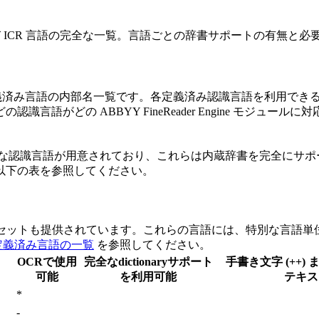
の OCR および ICR 言語の完全な一覧。言語ごとの辞書サポートの有
ている定義済み言語の内部名一覧です。各定義済み認識言語を利用できるかどうか
語がどの ABBYY FineReader Engine モジュール
び ICR 向けの主要な認識言語が用意されており、これらは内蔵辞書を完
以下の表を参照してください。
s では、専用の認識言語セットも提供されています。これらの言語には、特別
定義済み言語の一覧
を参照してください。
OCRで使用
完全なdictionaryサポート
手書き文字 (++) 
可能
を利用可能
テキス
*
-