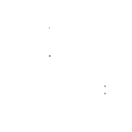
-
*
+
+