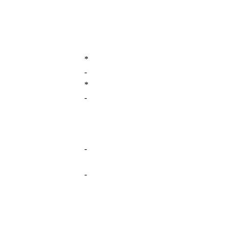
*
-
*
-
-
-