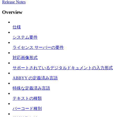
Release Notes
Overview
仕様
システム要件
ライセンス サーバーの要件
対応画像形式
サポートされているデジタルドキュメントの入力形式
ABBYY の定義済み言語
特殊な定義済み言語
テキストの種類
バーコード種別