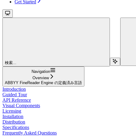
Get Started
検索...
Navigation
Overview
ABBYY FineReader Engine の定義済み言語
Introduction
Guided Tour
API Reference
Visual Components
Licensing
Installation
Distribution
Specifications
Frequently Asked Questions