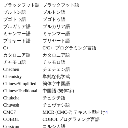
ブラックフット語
ブラックフット語
ブルトン語
ブルトン語
ブゴトゥ語
ブゴトゥ語
ブルガリア語
ブルガリア語
ミャンマー語
ミャンマー語
ブリヤート語
ブリヤート語
C++
C/C++プログラミング言語
カタロニア語
カタロニア語
チャモロ語
チャモロ語
Chechen
チェチェン語
Chemistry
単純な化学式
ChineseSimplified
簡体字中国語
ChineseTraditional
中国語 (繁体字)
Chukcha
チュクチ語
Chuvash
チュヴァシ語
CMC7
MICR (CMC-7) テキスト型向け
4
COBOL
COBOLプログラミング言語
Corsican
コルシカ語