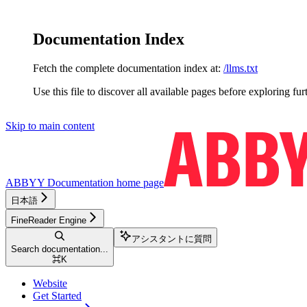
Documentation Index
Fetch the complete documentation index at:
/llms.txt
Use this file to discover all available pages before exploring fur
Skip to main content
ABBYY Documentation
home page
日本語
FineReader Engine
アシスタントに質問
Search documentation...
⌘
K
Website
Get Started