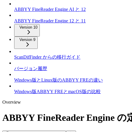
ABBYY FineReader Engine AI と 12
ABBYY FineReader Engine 12 と 11
Version 10
Version 9
ScanDifFinder からの移行ガイド
バージョン履歴
Windows版とLinux版のABBYY FREの違い
Windows版ABBYY FREとmacOS版の比較
Overview
ABBYY FineReader Engin