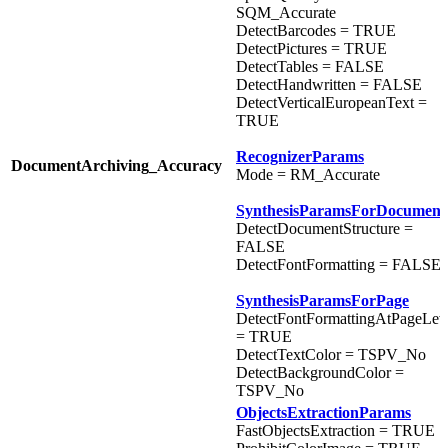
SQM_Accurate
DetectBarcodes = TRUE
DetectPictures = TRUE
DetectTables = FALSE
DetectHandwritten = FALSE
DetectVerticalEuropeanText =
TRUE
RecognizerParams
DocumentArchiving_Accuracy
Mode = RM_Accurate
SynthesisParamsForDocument
DetectDocumentStructure =
FALSE
DetectFontFormatting = FALSE
SynthesisParamsForPage
DetectFontFormattingAtPageLev
= TRUE
DetectTextColor = TSPV_No
DetectBackgroundColor =
TSPV_No
ObjectsExtractionParams
FastObjectsExtraction = TRUE