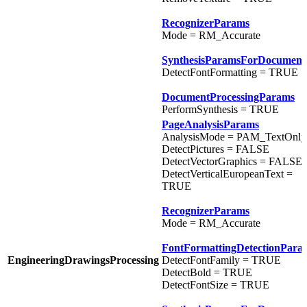
RecognizerParams
Mode = RM_Accurate
SynthesisParamsForDocument
DetectFontFormatting = TRUE
DocumentProcessingParams
PerformSynthesis = TRUE
PageAnalysisParams
AnalysisMode = PAM_TextOnly
DetectPictures = FALSE
DetectVectorGraphics = FALSE
DetectVerticalEuropeanText =
TRUE
RecognizerParams
Mode = RM_Accurate
FontFormattingDetectionPara
EngineeringDrawingsProcessing
DetectFontFamily = TRUE
DetectBold = TRUE
DetectFontSize = TRUE