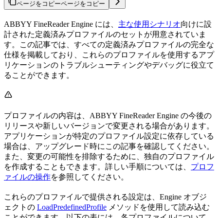
ページをコピー
ページをコピー
ABBYY FineReader Engine には、
主な使用シナリオ
向けに設
計された定義済みプロファイルのセットが用意されていま
す。この記事では、すべての定義済みプロファイルの完全な
仕様を掲載しており、これらのプロファイルを使用するアプ
リケーションのトラブルシューティングやデバッグに役立て
ることができます。
プロファイルの内容は、ABBYY FineReader Engine の今後の
リリースや新しいバージョンで変更される場合があります。
アプリケーションが特定のプロファイル設定に依存している
場合は、アップグレード時にこの記事を確認してください。
また、変更の可能性を排除するために、独自のプロファイル
を作成することもできます。詳しい手順については、
プロフ
ァイルの操作
を参照してください。
これらのプロファイルで提供される設定は、Engine オブジ
ェクトの
LoadPredefinedProfile
メソッドを使用して読み込む
ことができます。以下の表には、各プロファイルについて、