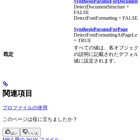
SynthesisParamsForDocument
DetectDocumentStructure =
FALSE
DetectFontFormatting = FALSE
SynthesisParamsForPage
DetectFontFormattingAtPageLev
= TRUE
すべての値は、各オブジェク
既定
の説明に記載されたデフォル
値に設定されます。
関連項目
プロファイルの使用
このページは役に立ちましたか？
はい
いいえ
MRZ 用の JSON ファイル