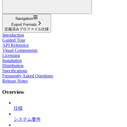
Navigation
Export Formats
定義済みプロファイル仕様
Introduction
Guided Tour
API Reference
Visual Components
Licensing
Installation
Distribution
Specifications
Frequently Asked Questions
Release Notes
Overview
仕様
システム要件