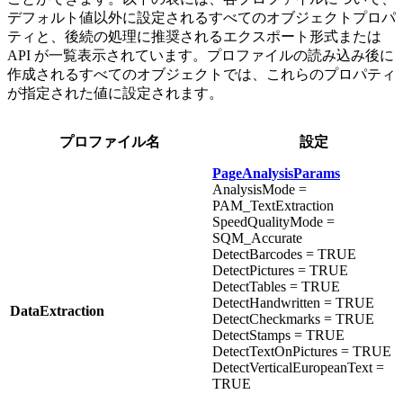
デフォルト値以外に設定されるすべてのオブジェクトプロパ
ティと、後続の処理に推奨されるエクスポート形式または
API が一覧表示されています。プロファイルの読み込み後に
作成されるすべてのオブジェクトでは、これらのプロパティ
が指定された値に設定されます。
プロファイル名
設定
PageAnalysisParams
AnalysisMode =
PAM_TextExtraction
SpeedQualityMode =
SQM_Accurate
DetectBarcodes = TRUE
DetectPictures = TRUE
DetectTables = TRUE
DetectHandwritten = TRUE
DataExtraction
DetectCheckmarks = TRUE
DetectStamps = TRUE
DetectTextOnPictures = TRUE
DetectVerticalEuropeanText =
TRUE