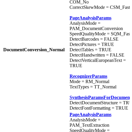
COM_No
CorrectSkewMode = CSM_Fast
PageAnalysisParams
AnalysisMode =
PAM_DocumentConversion
SpeedQualityMode = SQM_Fast
DetectBarcodes = FALSE
DetectPictures = TRUE
DocumentConversion_Normal
DetectTables = TRUE
DetectHandwritten = FALSE
DetectVerticalEuropeanText =
TRUE
RecognizerParams
Mode = RM_Normal
TextTypes = TT_Normal
SynthesisParamsForDocument
DetectDocumentStructure = TR
DetectFontFormatting = TRUE
PageAnalysisParams
AnalysisMode =
PAM_TextExtraction
SpeedQualityMode =