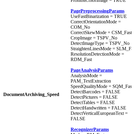
ProhibitColorImage = TRUE
PagePreprocessingParams
UseFastBinarization = TRUE
CorrectOrientationMode =
COM_No
CorrectSkewMode = CSM_Fast
CropImage = TSPV_No
DetectImageType = TSPV_No
StraightenLinesMode = SLM_Fa
ResolutionDetectionMode =
RDM_Fast
PageAnalysisParams
AnalysisMode =
PAM_TextExtraction
SpeedQualityMode = SQM_Fast
DetectBarcodes = FALSE
DocumentArchiving_Speed
DetectPictures = FALSE
DetectTables = FALSE
DetectHandwritten = FALSE
DetectVerticalEuropeanText =
FALSE
RecognizerParams