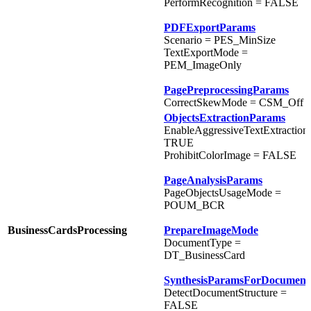
PerformRecognition = FALSE
PDFExportParams
Scenario = PES_MinSize
TextExportMode =
PEM_ImageOnly
PagePreprocessingParams
CorrectSkewMode = CSM_Off
ObjectsExtractionParams
EnableAggressiveTextExtraction
TRUE
ProhibitColorImage = FALSE
PageAnalysisParams
PageObjectsUsageMode =
POUM_BCR
BusinessCardsProcessing
PrepareImageMode
DocumentType =
DT_BusinessCard
SynthesisParamsForDocument
DetectDocumentStructure =
FALSE