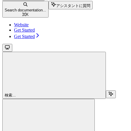
アシスタントに質問
Search documentation...
⌘
K
Website
Get Started
Get Started
検索...