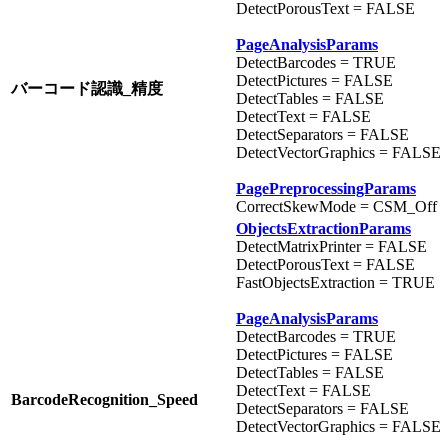
DetectPorousText = FALSE
PageAnalysisParams
DetectBarcodes = TRUE
DetectPictures = FALSE
バーコード認識_精度
DetectTables = FALSE
DetectText = FALSE
DetectSeparators = FALSE
DetectVectorGraphics = FALSE
PagePreprocessingParams
CorrectSkewMode = CSM_Off
ObjectsExtractionParams
DetectMatrixPrinter = FALSE
DetectPorousText = FALSE
FastObjectsExtraction = TRUE
PageAnalysisParams
DetectBarcodes = TRUE
DetectPictures = FALSE
DetectTables = FALSE
DetectText = FALSE
BarcodeRecognition_Speed
DetectSeparators = FALSE
DetectVectorGraphics = FALSE