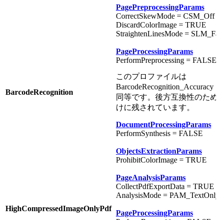
PagePreprocessingParams
CorrectSkewMode = CSM_Off
DiscardColorImage = TRUE
StraightenLinesMode = SLM_Fa
PageProcessingParams
PerformPreprocessing = FALSE
このプロファイルは
BarcodeRecognition_Accuracy 
BarcodeRecognition
同等です。後方互換性のため
けに残されています。
DocumentProcessingParams
PerformSynthesis = FALSE
ObjectsExtractionParams
ProhibitColorImage = TRUE
PageAnalysisParams
CollectPdfExportData = TRUE
AnalysisMode = PAM_TextOnly
HighCompressedImageOnlyPdf
PageProcessingParams