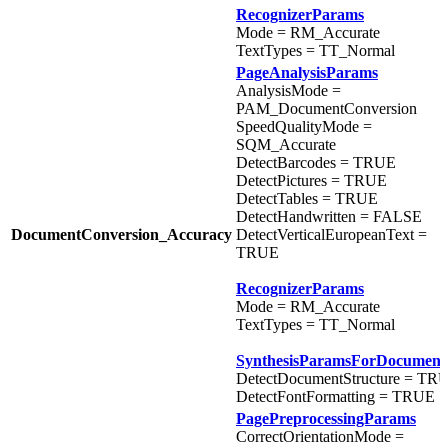
RecognizerParams
Mode = RM_Accurate
TextTypes = TT_Normal
PageAnalysisParams
AnalysisMode =
PAM_DocumentConversion
SpeedQualityMode =
SQM_Accurate
DetectBarcodes = TRUE
DetectPictures = TRUE
DetectTables = TRUE
DetectHandwritten = FALSE
DocumentConversion_Accuracy
DetectVerticalEuropeanText =
TRUE
RecognizerParams
Mode = RM_Accurate
TextTypes = TT_Normal
SynthesisParamsForDocument
DetectDocumentStructure = TR
DetectFontFormatting = TRUE
PagePreprocessingParams
CorrectOrientationMode =