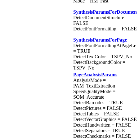
Mode = RM_Fast
SynthesisParamsForDocument
DetectDocumentStructure =
FALSE
DetectFontFormatting = FALSE
SynthesisParamsForPage
DetectFontFormattingAtPageLev
= TRUE
DetectTextColor = TSPV_No
DetectBackgroundColor =
TSPV_No
PageAnalysisParams
AnalysisMode =
PAM_TextExtraction
SpeedQualityMode =
SQM_Accurate
DetectBarcodes = TRUE
DetectPictures = FALSE
DetectTables = FALSE
DetectVectorGraphics = FALSE
DetectHandwritten = FALSE
DetectSeparators = TRUE
DetectCheckmarks = FALSE