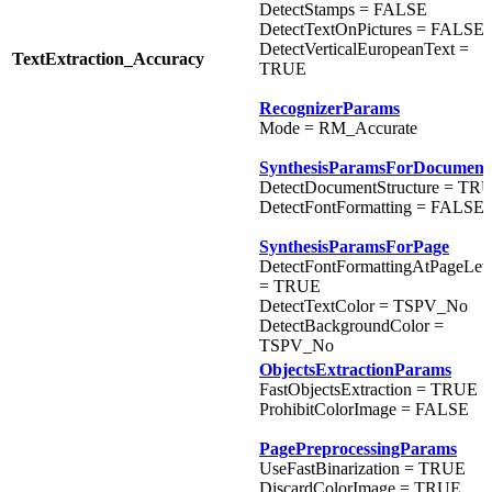
DetectStamps = FALSE
DetectTextOnPictures = FALSE
DetectVerticalEuropeanText =
TextExtraction_Accuracy
TRUE
RecognizerParams
Mode = RM_Accurate
SynthesisParamsForDocument
DetectDocumentStructure = TR
DetectFontFormatting = FALSE
SynthesisParamsForPage
DetectFontFormattingAtPageLev
= TRUE
DetectTextColor = TSPV_No
DetectBackgroundColor =
TSPV_No
ObjectsExtractionParams
FastObjectsExtraction = TRUE
ProhibitColorImage = FALSE
PagePreprocessingParams
UseFastBinarization = TRUE
DiscardColorImage = TRUE