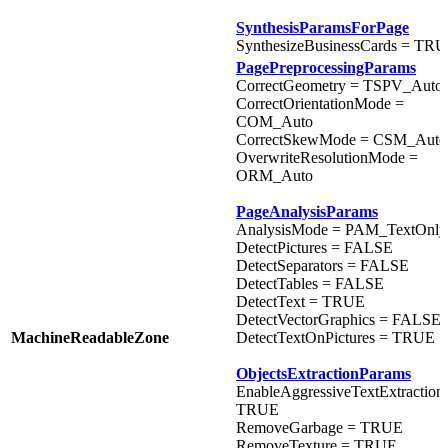
SynthesisParamsForPage
SynthesizeBusinessCards = TR
PagePreprocessingParams
CorrectGeometry = TSPV_Auto
CorrectOrientationMode =
COM_Auto
CorrectSkewMode = CSM_Auto
OverwriteResolutionMode =
ORM_Auto
PageAnalysisParams
AnalysisMode = PAM_TextOnly
DetectPictures = FALSE
DetectSeparators = FALSE
DetectTables = FALSE
DetectText = TRUE
DetectVectorGraphics = FALSE
MachineReadableZone
DetectTextOnPictures = TRUE
ObjectsExtractionParams
EnableAggressiveTextExtraction
TRUE
RemoveGarbage = TRUE
RemoveTexture = TRUE