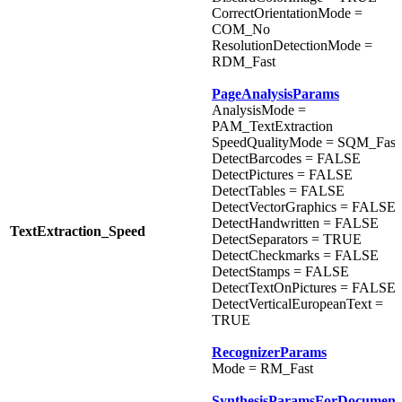
CorrectOrientationMode =
COM_No
ResolutionDetectionMode =
RDM_Fast
PageAnalysisParams
AnalysisMode =
PAM_TextExtraction
SpeedQualityMode = SQM_Fast
DetectBarcodes = FALSE
DetectPictures = FALSE
DetectTables = FALSE
DetectVectorGraphics = FALSE
DetectHandwritten = FALSE
TextExtraction_Speed
DetectSeparators = TRUE
DetectCheckmarks = FALSE
DetectStamps = FALSE
DetectTextOnPictures = FALSE
DetectVerticalEuropeanText =
TRUE
RecognizerParams
Mode = RM_Fast
SynthesisParamsForDocument