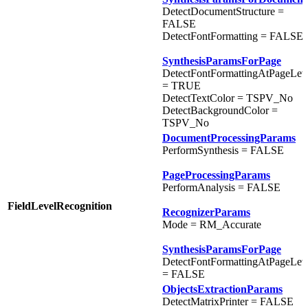
DetectDocumentStructure =
FALSE
DetectFontFormatting = FALSE
SynthesisParamsForPage
DetectFontFormattingAtPageLev
= TRUE
DetectTextColor = TSPV_No
DetectBackgroundColor =
TSPV_No
DocumentProcessingParams
PerformSynthesis = FALSE
PageProcessingParams
PerformAnalysis = FALSE
FieldLevelRecognition
RecognizerParams
Mode = RM_Accurate
SynthesisParamsForPage
DetectFontFormattingAtPageLev
= FALSE
ObjectsExtractionParams
DetectMatrixPrinter = FALSE