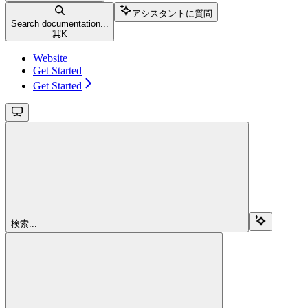
アシスタントに質問
Search documentation...
⌘
K
Website
Get Started
Get Started
検索...