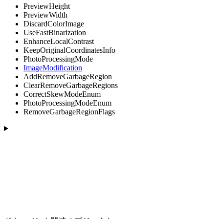
PreviewHeight
PreviewWidth
DiscardColorImage
UseFastBinarization
EnhanceLocalContrast
KeepOriginalCoordinatesInfo
PhotoProcessingMode
ImageModification
AddRemoveGarbageRegion
ClearRemoveGarbageRegions
CorrectSkewModeEnum
PhotoProcessingModeEnum
RemoveGarbageRegionFlags