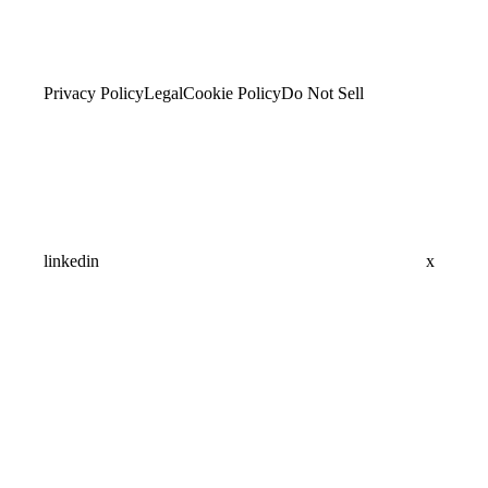
Privacy Policy
Legal
Cookie Policy
Do Not Sell
linkedin
x