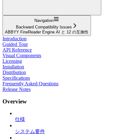
Navigation
Backward Compatibility Issues
ABBYY FineReader Engine AI と 12 の互換性
Introduction
Guided Tour
API Reference
Visual Components
Licensing
Installation
Distribution
Specifications
Frequently Asked Questions
Release Notes
Overview
仕様
システム要件