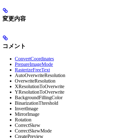
変更内容
コメント
ConvertCoordinates
PrepareImageMode
RasterizeFreeText
AutoOverwriteResolution
OverwriteResolution
XResolutionToOverwrite
YResolutionToOverwrite
BackgroundFillingColor
BinarizationThreshold
InvertImage
MirrorImage
Rotation
CorrectSkew
CorrectSkewMode
CreatePreview