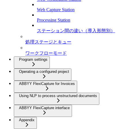
Web Capture Station
Processing Station
ステーション間の違い（導入形態別）
処理ステージとキュー
ワークフローモード
Program settings
Operating a configured project
ABBYY FlexiCapture for Invoices
Using NLP to process unstructured documents
ABBYY FlexiCapture interface
Appendix