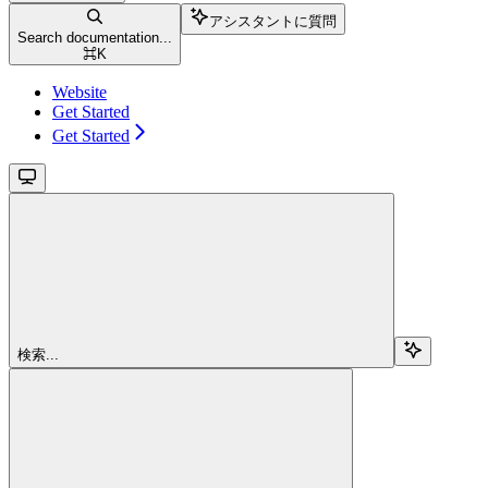
アシスタントに質問
Search documentation...
⌘
K
Website
Get Started
Get Started
検索...