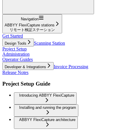
Navigation
ABBYY FlexiCapture stations
リモート検証ステーション
Get Started
Scanning Station
Design Tools
Project Setup
Administration
Operator Guides
Invoice Processing
Developer & Integrations
Release Notes
Project Setup Guide
Introducing ABBYY FlexiCapture
Installing and running the program
ABBYY FlexiCapture architecture