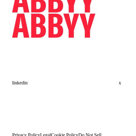
linkedin
x
Privacy Policy
Legal
Cookie Policy
Do Not Sell