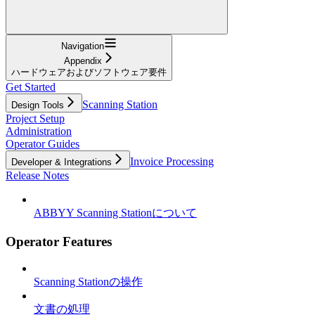
Navigation
Appendix
ハードウェアおよびソフトウェア要件
Get Started
Scanning Station
Design Tools
Project Setup
Administration
Operator Guides
Invoice Processing
Developer & Integrations
Release Notes
ABBYY Scanning Stationについて
Operator Features
Scanning Stationの操作
文書の処理