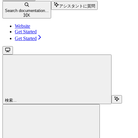
アシスタントに質問
Search documentation...
⌘
K
Website
Get Started
Get Started
検索...