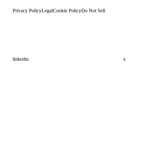
Privacy Policy
Legal
Cookie Policy
Do Not Sell
linkedin
x
Assistant