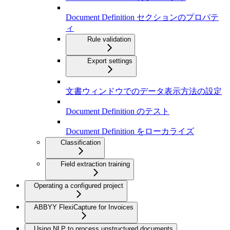
Document Definition セクションのプロパテ
ィ
Rule validation
Export settings
文書ウィンドウでのデータ表示方法の設定
Document Definition のテスト
Document Definition をローカライズ
Classification
Field extraction training
Operating a configured project
ABBYY FlexiCapture for Invoices
Using NLP to process unstructured documents