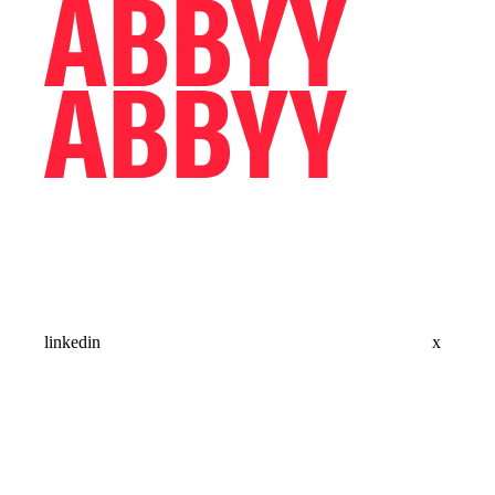
linkedin
x