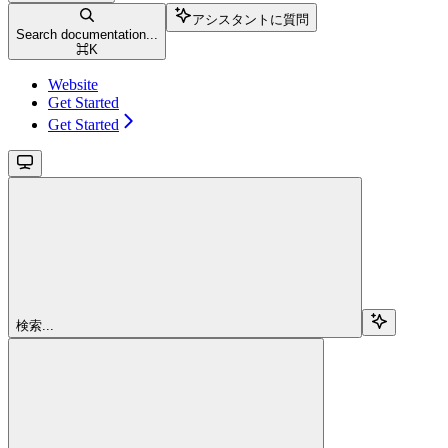
アシスタントに質問
Search documentation...
⌘
K
Website
Get Started
Get Started
検索...