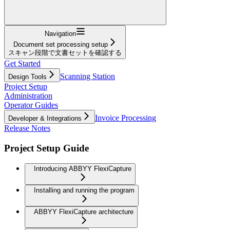
Navigation
Document set processing setup
スキャン段階で文書セットを確認する
Get Started
Scanning Station
Design Tools
Project Setup
Administration
Operator Guides
Invoice Processing
Developer & Integrations
Release Notes
Project Setup Guide
Introducing ABBYY FlexiCapture
Installing and running the program
ABBYY FlexiCapture architecture