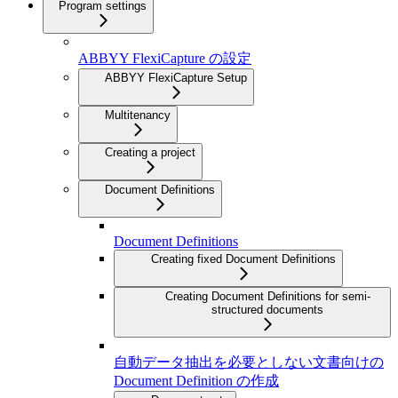
Program settings
ABBYY FlexiCapture の設定
ABBYY FlexiCapture Setup
Multitenancy
Creating a project
Document Definitions
Document Definitions
Creating fixed Document Definitions
Creating Document Definitions for semi-
structured documents
自動データ抽出を必要としない文書向けの
Document Definition の作成