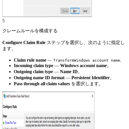
5
クレームルールを構成する
Configure Claim Rule
ステップを選択し、次のように指定し
ます。
Claim rule name
—
.
TransformWindows account name
Incoming claim type
—
Windows account name
。
Outgoing claim type
—
Name ID
。
Outgoing name ID format
—
Persistent Identifier
。
Pass through all claim values
を選択します。