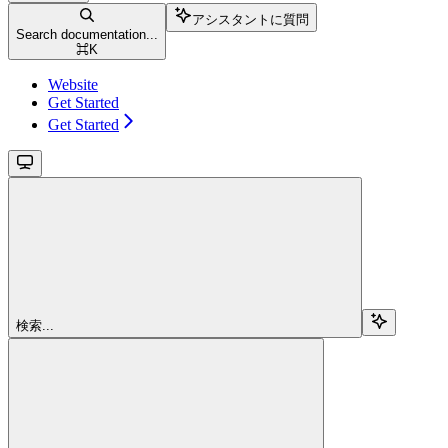
アシスタントに質問
Search documentation...
⌘
K
Website
Get Started
Get Started
検索...