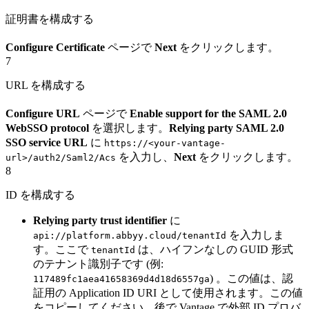
証明書を構成する
Configure Certificate
ページで
Next
をクリックします。
7
URL を構成する
Configure URL
ページで
Enable support for the SAML 2.0
WebSSO protocol
を選択します。
Relying party SAML 2.0
SSO service URL
に
https://<your-vantage-
を入力し、
Next
をクリックします。
url>/auth2/Saml2/Acs
8
ID を構成する
Relying party trust identifier
に
を入力しま
api://platform.abbyy.cloud/tenantId
す。ここで
は、ハイフンなしの GUID 形式
tenantId
のテナント識別子です (例:
) 。この値は、認
117489fc1aea41658369d4d18d6557ga
証用の Application ID URI として使用されます。この値
をコピーしてください。後で Vantage で外部 ID プロバ