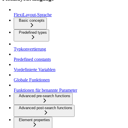
FlexiLayout-Sprache
Basic concepts
Predefined types
Typkonvertierung
Predefined constants
Vordefinierte Variablen
Globale Funktionen
Funktionen für benannte Parameter
Advanced pre-search functions
Advanced post-search functions
Element properties