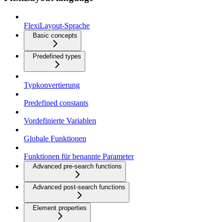
FlexiLayout-Sprache
Basic concepts
Predefined types
Typkonvertierung
Predefined constants
Vordefinierte Variablen
Globale Funktionen
Funktionen für benannte Parameter
Advanced pre-search functions
Advanced post-search functions
Element properties