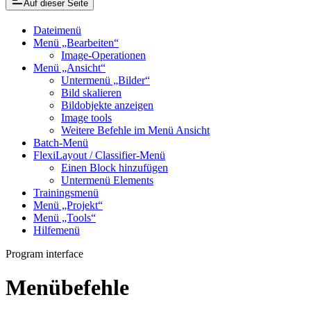
Auf dieser Seite
Dateimenü
Menü „Bearbeiten“
Image-Operationen
Menü „Ansicht“
Untermenü „Bilder“
Bild skalieren
Bildobjekte anzeigen
Image tools
Weitere Befehle im Menü Ansicht
Batch-Menü
FlexiLayout / Classifier-Menü
Einen Block hinzufügen
Untermenü Elements
Trainingsmenü
Menü „Projekt“
Menü „Tools“
Hilfemenü
Program interface
Menübefehle