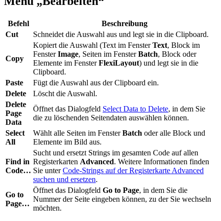
Menü „Bearbeiten“
Befehl
Beschreibung
Cut
Schneidet die Auswahl aus und legt sie in die Clipboard.
Kopiert die Auswahl (Text im Fenster
Text
, Block im
Fenster
Image
, Seiten im Fenster
Batch
, Block oder
Copy
Elemente im Fenster
FlexiLayout
) und legt sie in die
Clipboard.
Paste
Fügt die Auswahl aus der Clipboard ein.
Delete
Löscht die Auswahl.
Delete
Öffnet das Dialogfeld
Select Data to Delete
, in dem Sie
Page
die zu löschenden Seitendaten auswählen können.
Data
Select
Wählt alle Seiten im Fenster
Batch
oder alle Block und
All
Elemente im Bild aus.
Sucht und ersetzt Strings im gesamten Code auf allen
Find in
Registerkarten
Advanced
. Weitere Informationen finden
Code…
Sie unter
Code-Strings auf der Registerkarte Advanced
suchen und ersetzen
.
Öffnet das Dialogfeld
Go to Page
, in dem Sie die
Go to
Nummer der Seite eingeben können, zu der Sie wechseln
Page…
möchten.