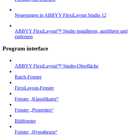
Neuerungen in ABBYY FlexiLayout Studio 12
ABBYY FlexiLayout™ Studio installieren, ausführen und
entfernen
Program interface
ABBYY FlexiLayout™ Studio-Oberfläche
Batch-Fenster
FlexiLayout-Fenster
Fenster „Klassifikator“
Fenster „Properties“
Bildfenster
Fenster „Hypothesen“