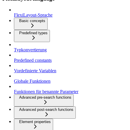
FlexiLayout-Sprache
Basic concepts
Predefined types
Typkonvertierung
Predefined constants
Vordefinierte Variablen
Globale Funktionen
Funktionen für benannte Parameter
Advanced pre-search functions
Advanced post-search functions
Element properties