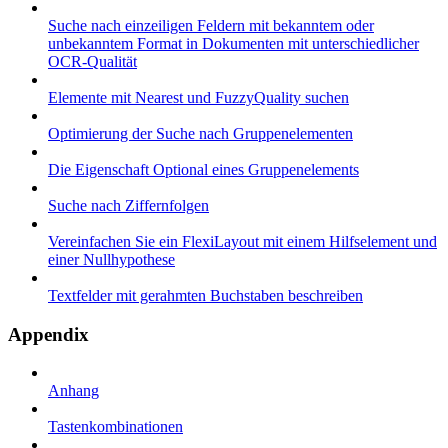
Suche nach einzeiligen Feldern mit bekanntem oder
unbekanntem Format in Dokumenten mit unterschiedlicher
OCR-Qualität
Elemente mit Nearest und FuzzyQuality suchen
Optimierung der Suche nach Gruppenelementen
Die Eigenschaft Optional eines Gruppenelements
Suche nach Ziffernfolgen
Vereinfachen Sie ein FlexiLayout mit einem Hilfselement und
einer Nullhypothese
Textfelder mit gerahmten Buchstaben beschreiben
Appendix
Anhang
Tastenkombinationen