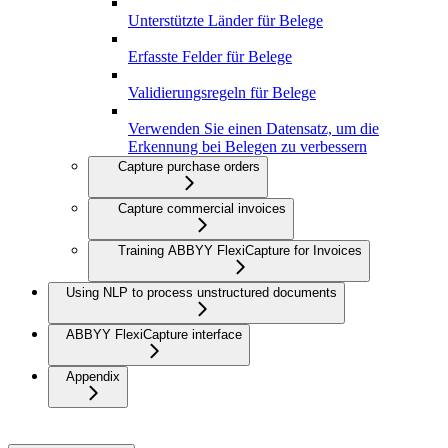
Unterstützte Länder für Belege
Erfasste Felder für Belege
Validierungsregeln für Belege
Verwenden Sie einen Datensatz, um die
Erkennung bei Belegen zu verbessern
Capture purchase orders
Capture commercial invoices
Training ABBYY FlexiCapture for Invoices
Using NLP to process unstructured documents
ABBYY FlexiCapture interface
Appendix