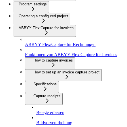
Program settings
Operating a configured project
ABBYY FlexiCapture for Invoices
ABBYY FlexiCapture für Rechnungen
Funktionen von ABBYY FlexiCapture for Invoices
How to capture invoices
How to set up an invoice capture project
Specifications
Capture receipts
Belege erfassen
Bildvorverarbeitung