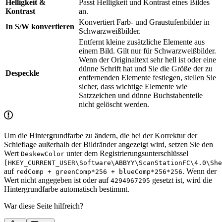
Helligkeit &
Passt Helligkeit und Kontrast eines Bildes
Kontrast
an.
Konvertiert Farb- und Graustufenbilder in
In S/W konvertieren
Schwarzweißbilder.
Entfernt kleine zusätzliche Elemente aus
einem Bild. Gilt nur für Schwarzweißbilder.
Wenn der Originaltext sehr hell ist oder eine
dünne Schrift hat und Sie die Größe der zu
Despeckle
entfernenden Elemente festlegen, stellen Sie
sicher, dass wichtige Elemente wie
Satzzeichen und dünne Buchstabenteile
nicht gelöscht werden.
Um die Hintergrundfarbe zu ändern, die bei der Korrektur der
Schieflage außerhalb der Bildränder angezeigt wird, setzen Sie den
Wert
unter dem Registrierungsunterschlüssel
DeskewColor
[HKEY_CURRENT_USER\Software\ABBYY\ScanStationFC\4.0\She
auf
. Wenn der
redComp + greenComp*256 + blueComp*256*256
Wert nicht angegeben ist oder auf
gesetzt ist, wird die
4294967295
Hintergrundfarbe automatisch bestimmt.
War diese Seite hilfreich?