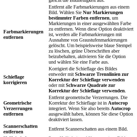
gleicht die Bildhelligkeit aus.
Entfernt alle Farbmarkierungen aus einem
Bild. Wählen Sie
Nur Markierungen
bestimmter Farben entfernen
, um
Markierungen in einer ausgewählten Farbe
zu entfernen. Wenn diese Option deaktiviert
Farbmarkierungen
ist, werden alle Farbmarkierungen mit
entfernen
Ausnahme von Graustufenmarkierungen
gelöscht. Um beispielsweise blaue Stempel
zu löschen, grüne Überschriften aber
beizubehalten, aktivieren Sie die Option
und wählen Sie eine Farbe aus.
Korrigiert die Schieflage des Bildes
entweder mit
Schwarze Trennlinien zur
Schieflage
Korrektur der Schieflage verwenden
korrigieren
oder mit
Schwarze Quadrate zur
Korrektur der Schieflage verwenden
.
Entfernt geometrische Verzerrungen. Die
Geometrische
Korrektur der Schieflage ist in
Autocrop
Verzerrungen
integriert. Wenn Sie also bereits
Autocrop
entfernen
ausgewählt haben, können Sie diese Option
deaktiviert lassen.
Scannerschatten
Entfernt Scannerschatten aus einem Bild.
entfernen