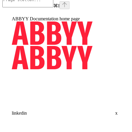
⌘
I
ABBYY Documentation
home page
linkedin
x