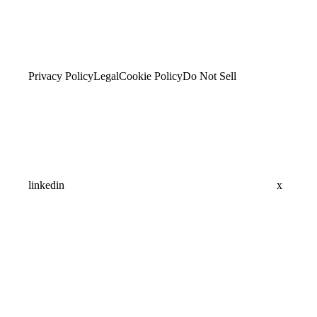
Privacy Policy
Legal
Cookie Policy
Do Not Sell
linkedin
x