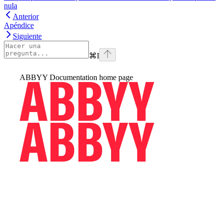
nula
Anterior
Apéndice
Siguiente
⌘
I
ABBYY Documentation
home page