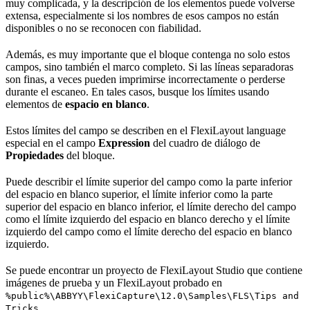
muy complicada, y la descripción de los elementos puede volverse
extensa, especialmente si los nombres de esos campos no están
disponibles o no se reconocen con fiabilidad.
Además, es muy importante que el bloque contenga no solo estos
campos, sino también el marco completo. Si las líneas separadoras
son finas, a veces pueden imprimirse incorrectamente o perderse
durante el escaneo. En tales casos, busque los límites usando
elementos de
espacio en blanco
.
Estos límites del campo se describen en el FlexiLayout language
especial en el campo
Expression
del cuadro de diálogo de
Propiedades
del bloque.
Puede describir el límite superior del campo como la parte inferior
del espacio en blanco superior, el límite inferior como la parte
superior del espacio en blanco inferior, el límite derecho del campo
como el límite izquierdo del espacio en blanco derecho y el límite
izquierdo del campo como el límite derecho del espacio en blanco
izquierdo.
Se puede encontrar un proyecto de FlexiLayout Studio que contiene
imágenes de prueba y un FlexiLayout probado en
%public%\ABBYY\FlexiCapture\12.0\Samples\FLS\Tips and
.
Tricks