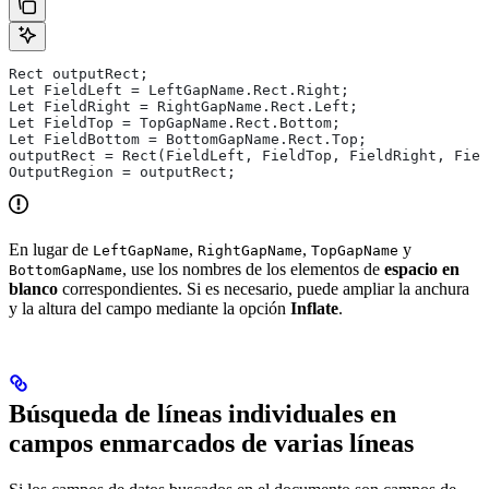
Rect outputRect;
Let FieldLeft = LeftGapName.Rect.Right;
Let FieldRight = RightGapName.Rect.Left;
Let FieldTop = TopGapName.Rect.Bottom;
Let FieldBottom = BottomGapName.Rect.Top;
outputRect = Rect(FieldLeft, FieldTop, FieldRight, Fiel
OutputRegion = outputRect;
En lugar de
,
,
y
LeftGapName
RightGapName
TopGapName
, use los nombres de los elementos de
espacio en
BottomGapName
blanco
correspondientes. Si es necesario, puede ampliar la anchura
y la altura del campo mediante la opción
Inflate
.
Búsqueda de líneas individuales en
campos enmarcados de varias líneas