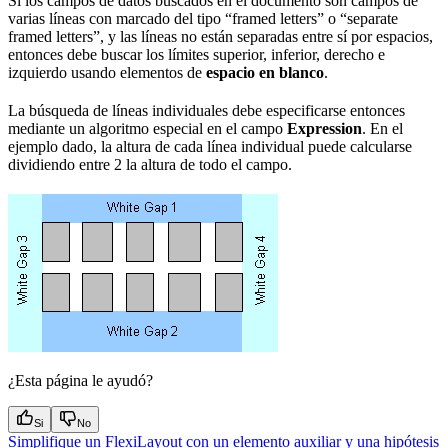
Si los campos de datos buscados en el documento son campos de
varias líneas con marcado del tipo “framed letters” o “separate
framed letters”, y las líneas no están separadas entre sí por espacios,
entonces debe buscar los límites superior, inferior, derecho e
izquierdo usando elementos de
espacio en blanco
.
La búsqueda de líneas individuales debe especificarse entonces
mediante un algoritmo especial en el campo
Expression
. En el
ejemplo dado, la altura de cada línea individual puede calcularse
dividiendo entre 2 la altura de todo el campo.
¿Esta página le ayudó?
Si
No
Simplifique un FlexiLayout con un elemento auxiliar y una hipótesis