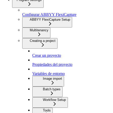
Configurar ABBYY FlexiCapture
ABBYY FlexiCapture Setup
Multitenancy
Creating a project
Crear un proyecto
Propiedades del proyecto
Variables de entorno
Image import
Batch types
Workflow Setup
Tools