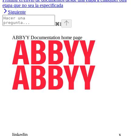
etapa que no sea la especificada
Siguiente
⌘
I
ABBYY Documentation
home page
linkedin
x