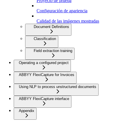
Proyecto de prueba
Configuración de apariencia
Calidad de las imágenes mostradas
Document Definitions
Classification
Field extraction training
Operating a configured project
ABBYY FlexiCapture for Invoices
Using NLP to process unstructured documents
ABBYY FlexiCapture interface
Appendix