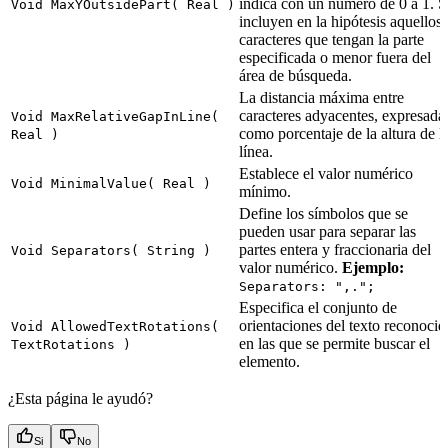
indica con un número de 0 a 1. S
Void MaxYOutsidePart( Real )
incluyen en la hipótesis aquellos
caracteres que tengan la parte
especificada o menor fuera del
área de búsqueda.
La distancia máxima entre
caracteres adyacentes, expresada
Void MaxRelativeGapInLine(
como porcentaje de la altura de l
Real )
línea.
Establece el valor numérico
Void MinimalValue( Real )
mínimo.
Define los símbolos que se
pueden usar para separar las
partes entera y fraccionaria del
Void Separators( String )
valor numérico.
Ejemplo:
Separators: ",.";
Especifica el conjunto de
orientaciones del texto reconocid
Void AllowedTextRotations(
en las que se permite buscar el
TextRotations )
elemento.
¿Esta página le ayudó?
Si
No