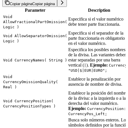
Copiar página
Copiar página
Parameter
Description
Void
Especifica si el valor numérico
AllowFractionalPartOmission(
debe tener parte fraccionaria.
Logic )
Especifica si el separador de la
Void AllowSeparatorOmission(
parte fraccionaria es obligatorio
Logic )
en el valor numérico.
Especifica los posibles nombres
de la divisa. Las variantes deben
estar separadas por una barra
Void CurrencyNames( String )
vertical (
).
Ejemplo:
|
Currency
"USD|$|EUR|EURO";
Void
Establece la penalización por
CurrencyOmissionQuality(
ausencia de nombre de divisa.
Real )
Establece la posición del nombre
de la divisa: a la izquierda o a la
Void CurrencyPosition(
derecha del valor numérico.
CurrencyPositionTypes )
Ejemplo:
CurrencyPosition:
CurrencyPos_Left;
Busca solo números enteros. Los
símbolos definidos por la funció