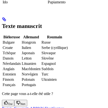
Ido
Papiamento
Texte manuscrit
Biélorusse
Allemand
Roumain
Bulgare
Hongrois
Russe
Croate
Italien
Serbe (cyrillique)
Tchèque
Japonais
Slovaque
Danois
Letton
Slovène
Néerlandais
Lituanien
Espagnol
Anglais
Macédonien
Suédois
Estonien
Norvégien
Turc
Finnois
Polonais
Ukrainien
Français
Portugais
Cette page vous a-t-elle été utile ?
Oui
Non