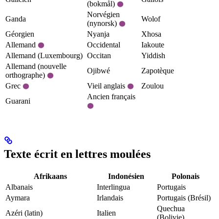
(bokmål)
Norvégien
Ganda
Wolof
(nynorsk)
Géorgien
Nyanja
Xhosa
Allemand
Occidental
Iakoute
Allemand (Luxembourg)
Occitan
Yiddish
Allemand (nouvelle
Ojibwé
Zapotèque
orthographe)
Grec
Vieil anglais
Zoulou
Ancien français
Guarani
Texte écrit en lettres moulées
Afrikaans
Indonésien
Polonais
Albanais
Interlingua
Portugais
Aymara
Irlandais
Portugais (Brésil)
Quechua
Azéri (latin)
Italien
(Bolivie)