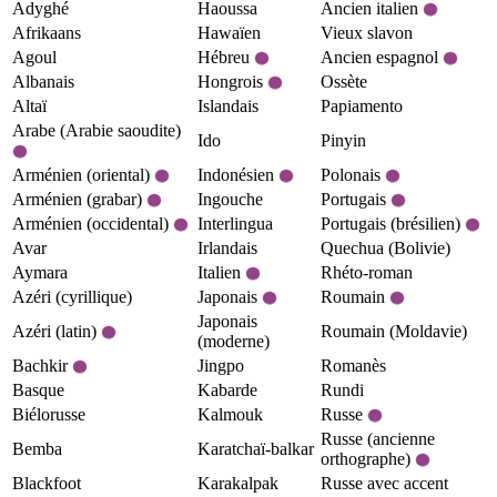
Adyghé
Haoussa
Ancien italien
Afrikaans
Hawaïen
Vieux slavon
Agoul
Hébreu
Ancien espagnol
Albanais
Hongrois
Ossète
Altaï
Islandais
Papiamento
Arabe (Arabie saoudite)
Ido
Pinyin
Arménien (oriental)
Indonésien
Polonais
Arménien (grabar)
Ingouche
Portugais
Arménien (occidental)
Interlingua
Portugais (brésilien)
Avar
Irlandais
Quechua (Bolivie)
Aymara
Italien
Rhéto-roman
Azéri (cyrillique)
Japonais
Roumain
Japonais
Azéri (latin)
Roumain (Moldavie)
(moderne)
Bachkir
Jingpo
Romanès
Basque
Kabarde
Rundi
Biélorusse
Kalmouk
Russe
Russe (ancienne
Bemba
Karatchaï-balkar
orthographe)
Blackfoot
Karakalpak
Russe avec accent