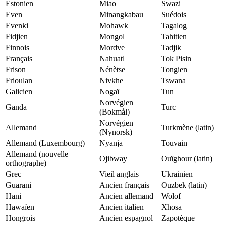
Estonien
Miao
Swazi
Even
Minangkabau
Suédois
Evenki
Mohawk
Tagalog
Fidjien
Mongol
Tahitien
Finnois
Mordve
Tadjik
Français
Nahuatl
Tok Pisin
Frison
Nénètse
Tongien
Frioulan
Nivkhe
Tswana
Galicien
Nogaï
Tun
Norvégien
Ganda
Turc
(Bokmål)
Norvégien
Allemand
Turkmène (latin)
(Nynorsk)
Allemand (Luxembourg)
Nyanja
Touvain
Allemand (nouvelle
Ojibway
Ouïghour (latin)
orthographe)
Grec
Vieil anglais
Ukrainien
Guarani
Ancien français
Ouzbek (latin)
Hani
Ancien allemand
Wolof
Hawaïen
Ancien italien
Xhosa
Hongrois
Ancien espagnol
Zapotèque