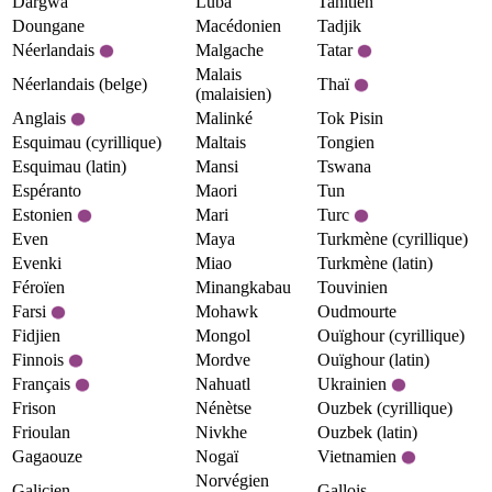
Dargwa
Luba
Tahitien
Doungane
Macédonien
Tadjik
Néerlandais
Malgache
Tatar
Malais
Néerlandais (belge)
Thaï
(malaisien)
Anglais
Malinké
Tok Pisin
Esquimau (cyrillique)
Maltais
Tongien
Esquimau (latin)
Mansi
Tswana
Espéranto
Maori
Tun
Estonien
Mari
Turc
Even
Maya
Turkmène (cyrillique)
Evenki
Miao
Turkmène (latin)
Féroïen
Minangkabau
Touvinien
Farsi
Mohawk
Oudmourte
Fidjien
Mongol
Ouïghour (cyrillique)
Finnois
Mordve
Ouïghour (latin)
Français
Nahuatl
Ukrainien
Frison
Nénètse
Ouzbek (cyrillique)
Frioulan
Nivkhe
Ouzbek (latin)
Gagaouze
Nogaï
Vietnamien
Norvégien
Galicien
Gallois