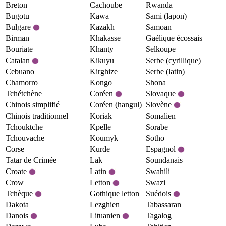
Breton
Cachoube
Rwanda
Bugotu
Kawa
Sami (lapon)
Bulgare
Kazakh
Samoan
Birman
Khakasse
Gaélique écossais
Bouriate
Khanty
Selkoupe
Catalan
Kikuyu
Serbe (cyrillique)
Cebuano
Kirghize
Serbe (latin)
Chamorro
Kongo
Shona
Tchétchène
Coréen
Slovaque
Chinois simplifié
Coréen (hangul)
Slovène
Chinois traditionnel
Koriak
Somalien
Tchouktche
Kpelle
Sorabe
Tchouvache
Koumyk
Sotho
Corse
Kurde
Espagnol
Tatar de Crimée
Lak
Soundanais
Croate
Latin
Swahili
Crow
Letton
Swazi
Tchèque
Gothique letton
Suédois
Dakota
Lezghien
Tabassaran
Danois
Lituanien
Tagalog