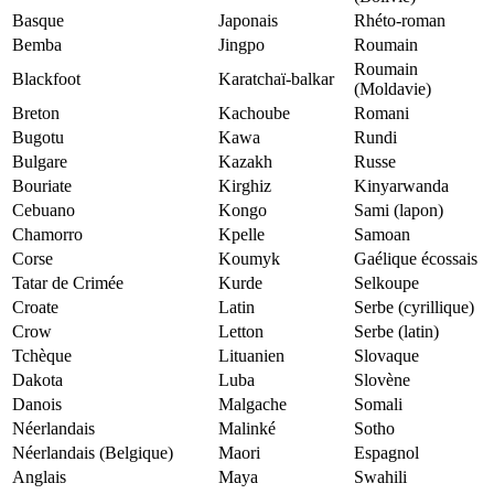
Basque
Japonais
Rhéto-roman
Bemba
Jingpo
Roumain
Roumain
Blackfoot
Karatchaï-balkar
(Moldavie)
Breton
Kachoube
Romani
Bugotu
Kawa
Rundi
Bulgare
Kazakh
Russe
Bouriate
Kirghiz
Kinyarwanda
Cebuano
Kongo
Sami (lapon)
Chamorro
Kpelle
Samoan
Corse
Koumyk
Gaélique écossais
Tatar de Crimée
Kurde
Selkoupe
Croate
Latin
Serbe (cyrillique)
Crow
Letton
Serbe (latin)
Tchèque
Lituanien
Slovaque
Dakota
Luba
Slovène
Danois
Malgache
Somali
Néerlandais
Malinké
Sotho
Néerlandais (Belgique)
Maori
Espagnol
Anglais
Maya
Swahili