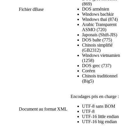
(869)
DOS arménien
Fichier dBase
Windows bachkir
Windows thaï (874)
Arabic Transparent
ASMO (720)
Japonais (Shift-JIS)
DOS balte (775)
Chinois simplifié
(GB2312)
Windows vietnamien
(1258)
DOS grec (737)
Coréen
Chinois traditionnel
(Big5)
Encodages pris en charge :
UTF-8 sans BOM
Document au format XML
UTF-8
UTF-16 little endian
UTF-16 big endian