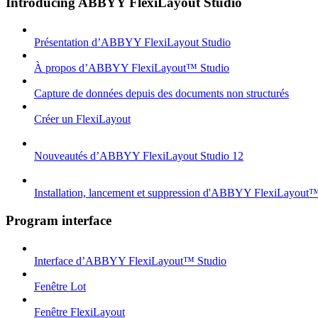
Introducing ABBYY FlexiLayout Studio
Présentation d’ABBYY FlexiLayout Studio
À propos d’ABBYY FlexiLayout™ Studio
Capture de données depuis des documents non structurés
Créer un FlexiLayout
Nouveautés d’ABBYY FlexiLayout Studio 12
Installation, lancement et suppression d'ABBYY FlexiLayout
Program interface
Interface d’ABBYY FlexiLayout™ Studio
Fenêtre Lot
Fenêtre FlexiLayout