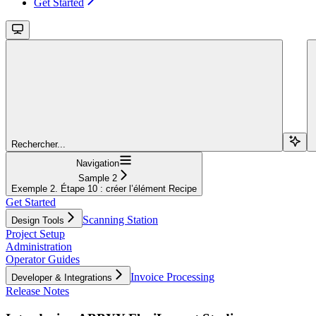
Get Started
Rechercher...
Navigation
Sample 2
Exemple 2. Étape 10 : créer l’élément Recipe
Get Started
Scanning Station
Design Tools
Project Setup
Administration
Operator Guides
Invoice Processing
Developer & Integrations
Release Notes