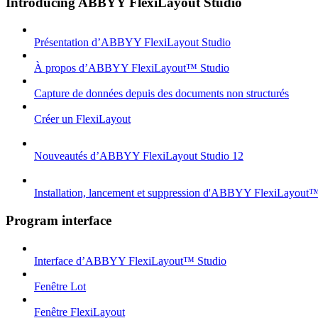
Introducing ABBYY FlexiLayout Studio
Présentation d’ABBYY FlexiLayout Studio
À propos d’ABBYY FlexiLayout™ Studio
Capture de données depuis des documents non structurés
Créer un FlexiLayout
Nouveautés d’ABBYY FlexiLayout Studio 12
Installation, lancement et suppression d'ABBYY FlexiLayout
Program interface
Interface d’ABBYY FlexiLayout™ Studio
Fenêtre Lot
Fenêtre FlexiLayout