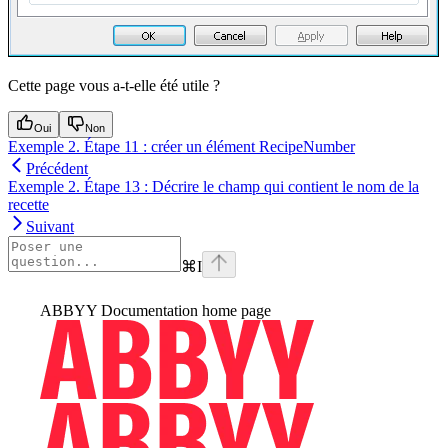
Cette page vous a-t-elle été utile ?
Oui
Non
Exemple 2. Étape 11 : créer un élément RecipeNumber
Précédent
Exemple 2. Étape 13 : Décrire le champ qui contient le nom de la
recette
Suivant
⌘
I
ABBYY Documentation
home page