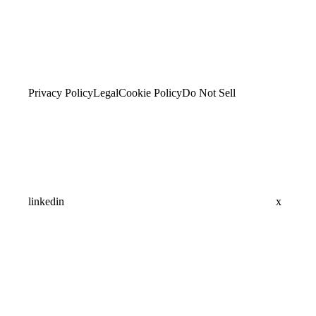
Privacy Policy
Legal
Cookie Policy
Do Not Sell
linkedin
x