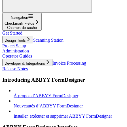
Navigation
Checkmark Fields
Champs de coche
Get Started
Scanning Station
Design Tools
Project Setup
Administration
Operator Guides
Invoice Processing
Developer & Integrations
Release Notes
Introducing ABBYY FormDesigner
À propos d’ABBYY FormDesigner
Nouveautés d’ABBYY FormDesigner
Installer, exécuter et supprimer ABBYY FormDesigner