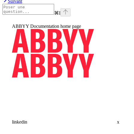
Suivant
⌘
I
ABBYY Documentation
home page
linkedin
x