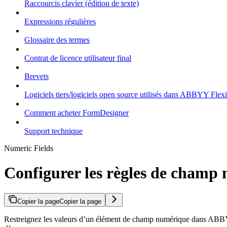
Raccourcis clavier (édition de texte)
Expressions régulières
Glossaire des termes
Contrat de licence utilisateur final
Brevets
Logiciels tiers/logiciels open source utilisés dans ABBYY Flex
Comment acheter FormDesigner
Support technique
Numeric Fields
Configurer les règles de champ
Copier la page
Copier la page
Restreignez les valeurs d’un élément de champ numérique dans ABBYY 