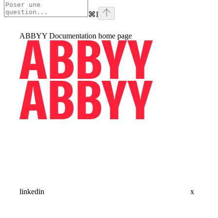
⌘
I
ABBYY Documentation
home page
linkedin
x