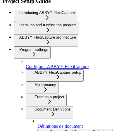
Project Setup Guide
Introducing ABBYY FlexiCapture
Installing and running the program
ABBYY FlexiCapture architecture
Program settings
Configurer ABBYY FlexiCapture
ABBYY FlexiCapture Setup
Multitenancy
Creating a project
Document Definitions
Définitions de document