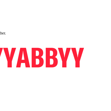
ther.