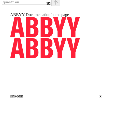
⌘
I
ABBYY Documentation
home page
linkedin
x