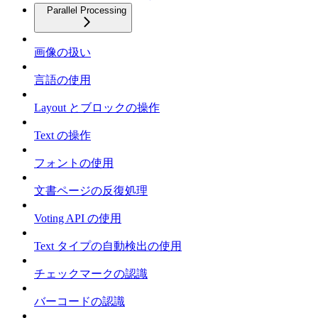
Parallel Processing
画像の扱い
言語の使用
Layout とブロックの操作
Text の操作
フォントの使用
文書ページの反復処理
Voting API の使用
Text タイプの自動検出の使用
チェックマークの認識
バーコードの認識