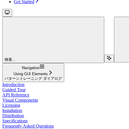
Get Started
検索...
Navigation
Using GUI Elements
パターントレーニング ダイアログ
Introduction
Guided Tour
API Reference
Visual Components
Licensing
Installation
Distribution
Specifications
Frequently Asked Questions