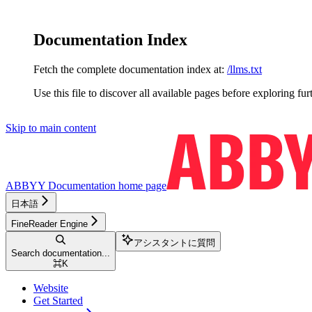
Documentation Index
Fetch the complete documentation index at:
/llms.txt
Use this file to discover all available pages before exploring fur
Skip to main content
ABBYY Documentation
home page
日本語
FineReader Engine
アシスタントに質問
Search documentation...
⌘
K
Website
Get Started