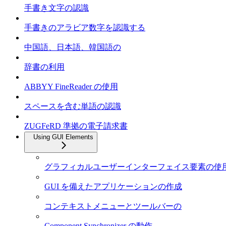
手書き文字の認識
手書きのアラビア数字を認識する
中国語、日本語、韓国語の
辞書の利用
ABBYY FineReader の使用
スペースを含む単語の認識
ZUGFeRD 準拠の電子請求書
Using GUI Elements
グラフィカルユーザーインターフェイス要素の使
GUI を備えたアプリケーションの作成
コンテキストメニューとツールバーの
Component Synchronizer の動作