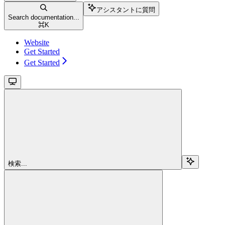
アシスタントに質問
Search documentation...
⌘
K
Website
Get Started
Get Started
検索...