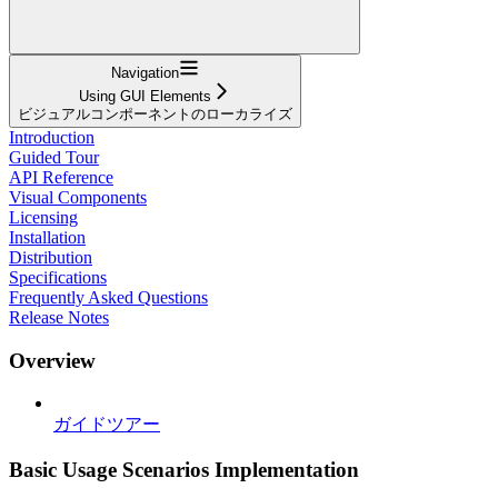
Navigation
Using GUI Elements
ビジュアルコンポーネントのローカライズ
Introduction
Guided Tour
API Reference
Visual Components
Licensing
Installation
Distribution
Specifications
Frequently Asked Questions
Release Notes
Overview
ガイドツアー
Basic Usage Scenarios Implementation