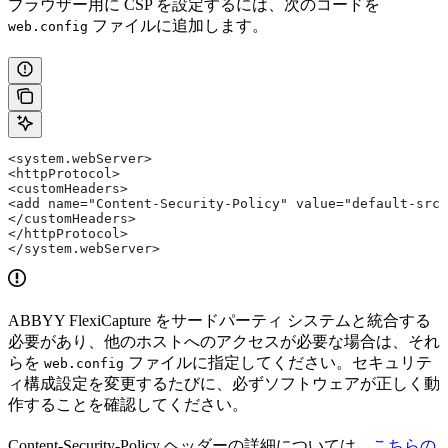
ブラウザー用に CSP を設定するには、次のコードを
ファイルに追加します。
web.config
<system.webServer> 
<httpProtocol> 
<customHeaders> 
<add name="Content-Security-Policy" value="default-src 
</customHeaders> 
</httpProtocol> 
</system.webServer>
ABBYY FlexiCapture をサードパーティ システムと統合する
必要があり、他のホストへのアクセスが必要な場合は、それ
らを
ファイルに指定してください。セキュリテ
web.config
ィ構成設定を変更するたびに、必ずソフトウェアが正しく動
作することを確認してください。
Content-Security-Policy ヘッダーの詳細については、
こちらの