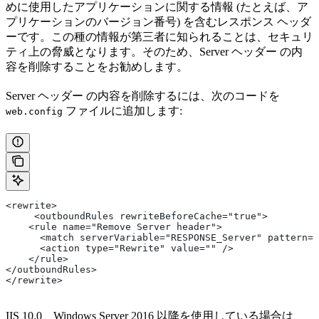
めに使用したアプリケーションに関する情報 (たとえば、ア
プリケーションのバージョン番号) を含むレスポンス ヘッダ
ーです。この種の情報が第三者に知られることは、セキュリ
ティ上の脅威となります。そのため、Server ヘッダー の内
容を削除することをお勧めします。
Server ヘッダー の内容を削除するには、次のコードを
ファイルに追加します:
web.config
<rewrite>  
     <outboundRules rewriteBeforeCache="true"> 
    <rule name="Remove Server header"> 
      <match serverVariable="RESPONSE_Server" pattern="
      <action type="Rewrite" value="" /> 
    </rule>   
</outboundRules> 
</rewrite>
IIS 10.0、Windows Server 2016 以降を使用している場合は、