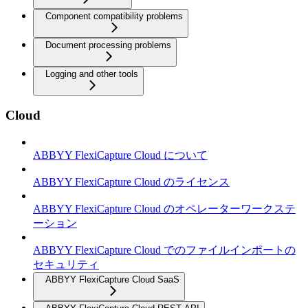
Component compatibility problems
Document processing problems
Logging and other tools
Cloud
ABBYY FlexiCapture Cloud について
ABBYY FlexiCapture Cloud のライセンス
ABBYY FlexiCapture Cloud のオペレーターワークステ
ーション
ABBYY FlexiCapture Cloud でのファイルインポートの
セキュリティ
ABBYY FlexiCapture Cloud SaaS