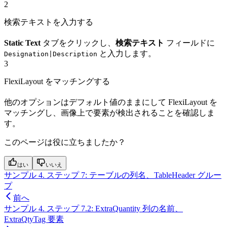
2
検索テキストを入力する
Static Text
タブをクリックし、
検索テキスト
フィールドに
と入力します。
Designation|Description
3
FlexiLayout をマッチングする
他のオプションはデフォルト値のままにして FlexiLayout を
マッチングし、画像上で要素が検出されることを確認しま
す。
このページは役に立ちましたか？
はい
いいえ
サンプル 4. ステップ 7: テーブルの列名、TableHeader グルー
プ
前へ
サンプル 4. ステップ 7.2: ExtraQuantity 列の名前、
ExtraQtyTag 要素