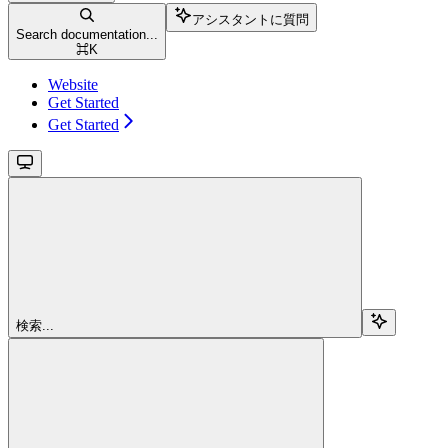
アシスタントに質問
Search documentation...
⌘
K
Website
Get Started
Get Started
検索...