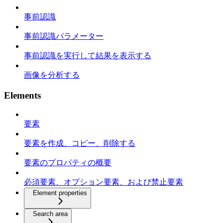
事前認識
事前認識パラメーター
事前認識を実行して結果を表示する
画像を分析する
Elements
要素
要素を作成、コピー、削除する
要素のプロパティの概要
必須要素、オプション要素、および禁止要素
Element properties
Search area