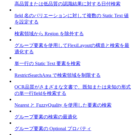
高品質または低品質の認識結果に対する日付検索
field 名のバリエーションに対して複数の Static Text 値
を設定する
検索領域から Region を除外する
グループ要素を使用してFlexiLayoutの構造と検索を最
適化する
単一行の Static Text 要素を検索
RestrictSearchArea で検索領域を制限する
OCR品質がさまざまな文書で、既知または未知の形式
の単一行fieldを検索する
Nearest と FuzzyQuality を使用した要素の検索
グループ要素の検索の最適化
グループ要素の Optional プロパティ