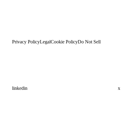
Privacy Policy
Legal
Cookie Policy
Do Not Sell
linkedin
x