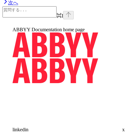
次へ
⌘
I
ABBYY Documentation
home page
linkedin
x