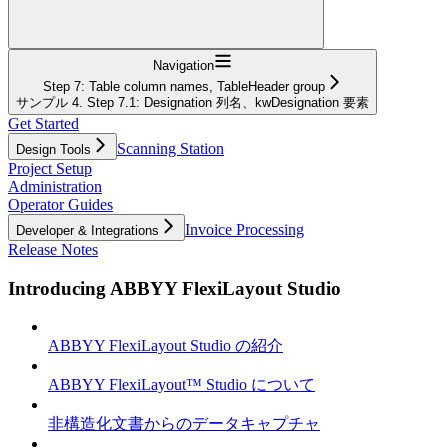
Navigation
Step 7: Table column names, TableHeader group
サンプル 4. Step 7.1: Designation 列名、kwDesignation 要素
Get Started
Scanning Station
Design Tools
Project Setup
Administration
Operator Guides
Invoice Processing
Developer & Integrations
Release Notes
Introducing ABBYY FlexiLayout Studio
ABBYY FlexiLayout Studio の紹介
ABBYY FlexiLayout™ Studio について
非構造化文書からのデータキャプチャ