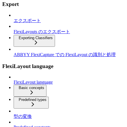
Export
エクスポート
FlexiLayouts のエクスポート
Exporting Classifiers
ABBYY FlexiCapture での FlexiLayout の識別と処理
FlexiLayout language
FlexiLayout language
Basic concepts
Predefined types
型の変換