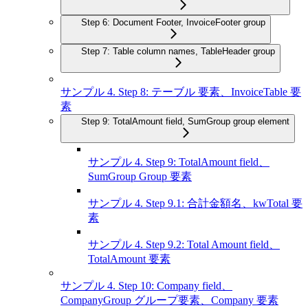
Step 6: Document Footer, InvoiceFooter group
Step 7: Table column names, TableHeader group
サンプル 4. Step 8: テーブル 要素、InvoiceTable 要
素
Step 9: TotalAmount field, SumGroup group element
サンプル 4. Step 9: TotalAmount field、
SumGroup Group 要素
サンプル 4. Step 9.1: 合計金額名、kwTotal 要
素
サンプル 4. Step 9.2: Total Amount field、
TotalAmount 要素
サンプル 4. Step 10: Company field、
CompanyGroup グループ要素、Company 要素