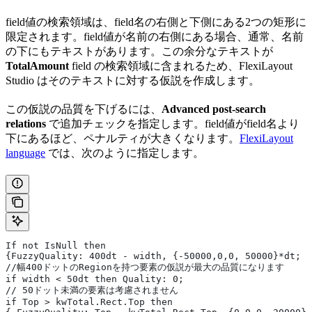
field値の検索領域は、field名の右側と下側にある2つの矩形に
限定されます。field値が名前の右側にある場合、通常、名前
の下にもテキストがあります。この余分なテキストが
TotalAmount
field の検索領域に含まれるため、FlexiLayout
Studio はそのテキストに対する仮説を作成します。
この仮説の品質を下げるには、
Advanced post-search
relations
で追加チェックを指定します。field値がfield名より
下にあるほど、ペナルティが大きくなります。
FlexiLayout
language
では、次のように指定します。
If not IsNull then
{FuzzyQuality: 400dt - width, {-50000,0,0, 50000}*dt;
//幅400ドットのRegionを持つ要素の仮説が最大の品質になります
if width < 50dt then Quality: 0;
// 50ドット未満の要素は考慮されません
if Top > kwTotal.Rect.Top then