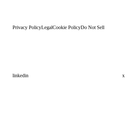
Privacy Policy
Legal
Cookie Policy
Do Not Sell
linkedin
x