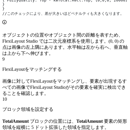
{ FuzzyQuality: Top - kwTotal.Rect.Top, {0,0,0, 20000}*
}
}
//このチェックにより、差が大きいほどペナルティも大きくなります。
オブジェクトの位置やオブジェクト間の距離を表すため、
FlexiLayout Studio では二次元座標系を使用します。(0, 0) の
点は画像の左上隅にあります。水平軸は左から右へ、垂直軸
は上から下へ伸びます。
9
FlexiLayoutをマッチングする
画像に対してFlexiLayoutをマッチングし、要素が出現するす
べての画像でFlexiLayout Studioがその要素を確実に検出でき
ることを確認します。
10
ブロック領域を設定する
TotalAmount
ブロックの位置には、
TotalAmount
要素の矩形
領域を縦横に 5 ドット拡張した領域を指定します。