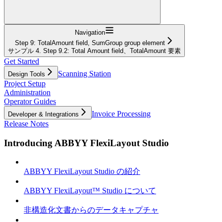
Navigation
Step 9: TotalAmount field, SumGroup group element
サンプル 4. Step 9.2: Total Amount field、TotalAmount 要素
Get Started
Scanning Station
Design Tools
Project Setup
Administration
Operator Guides
Invoice Processing
Developer & Integrations
Release Notes
Introducing ABBYY FlexiLayout Studio
ABBYY FlexiLayout Studio の紹介
ABBYY FlexiLayout™ Studio について
非構造化文書からのデータキャプチャ