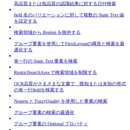
高品質または低品質の認識結果に対する日付検索
field 名のバリエーションに対して複数の Static Text 値
を設定する
検索領域から Region を除外する
グループ要素を使用してFlexiLayoutの構造と検索を最
適化する
単一行の Static Text 要素を検索
RestrictSearchArea で検索領域を制限する
OCR品質がさまざまな文書で、既知または未知の形式
の単一行fieldを検索する
Nearest と FuzzyQuality を使用した要素の検索
グループ要素の検索の最適化
グループ要素の Optional プロパティ