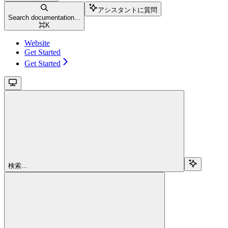
アシスタントに質問
Search documentation...
⌘
K
Website
Get Started
Get Started
検索...