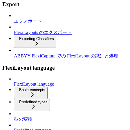
Export
エクスポート
FlexiLayouts のエクスポート
Exporting Classifiers
ABBYY FlexiCapture での FlexiLayout の識別と処理
FlexiLayout language
FlexiLayout language
Basic concepts
Predefined types
型の変換