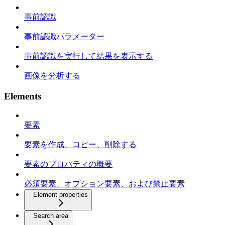
事前認識
事前認識パラメーター
事前認識を実行して結果を表示する
画像を分析する
Elements
要素
要素を作成、コピー、削除する
要素のプロパティの概要
必須要素、オプション要素、および禁止要素
Element properties
Search area