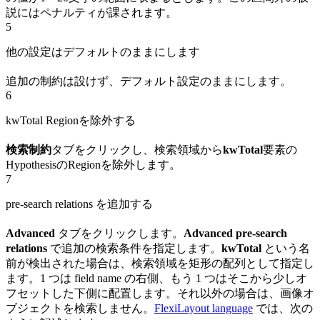
説にはペナルティが課されます。
5
他の設定はデフォルトのままにします
追加の制約は設けず、デフォルト設定のままにします。
6
kwTotal Regionを除外する
検索制約
タブをクリックし、検索領域から
kwTotal
要素の
HypothesisのRegionを除外します。
7
pre-search relations を追加する
Advanced
タブをクリックします。
Advanced pre-search
relations
で追加の検索条件を指定します。
kwTotal
という名
前が検出された場合は、検索領域を矩形の配列として指定し
ます。1 つは field name の右側、もう 1 つはそこから少しオ
フセットした下側に配置します。それ以外の場合は、画像オ
ブジェクトを検索しません。
FlexiLayout language
では、次の