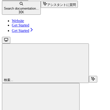
アシスタントに質問
Search documentation...
⌘
K
Website
Get Started
Get Started
検索...