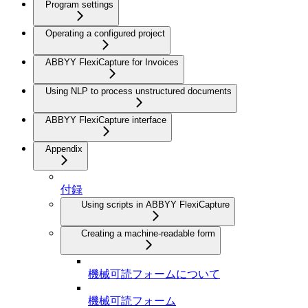
Program settings
Operating a configured project
ABBYY FlexiCapture for Invoices
Using NLP to process unstructured documents
ABBYY FlexiCapture interface
Appendix
付録
Using scripts in ABBYY FlexiCapture
Creating a machine-readable form
機械可読フォームについて
機械可読フォーム