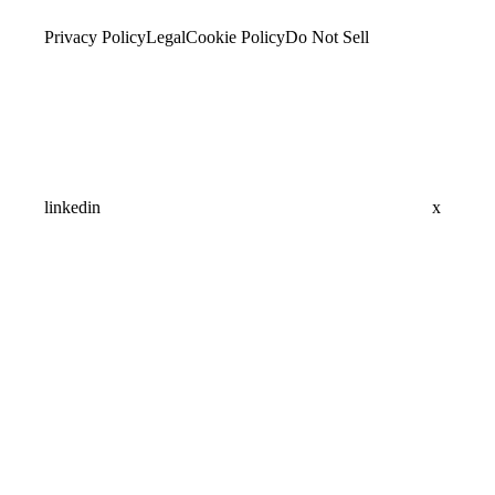
Privacy Policy
Legal
Cookie Policy
Do Not Sell
linkedin
x
Assistant