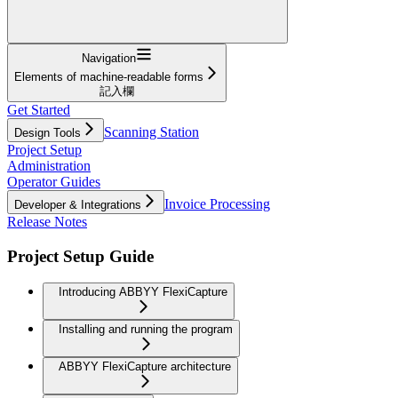
Navigation
Elements of machine-readable forms
記入欄
Get Started
Scanning Station
Design Tools
Project Setup
Administration
Operator Guides
Invoice Processing
Developer & Integrations
Release Notes
Project Setup Guide
Introducing ABBYY FlexiCapture
Installing and running the program
ABBYY FlexiCapture architecture