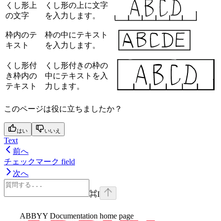
くし形上
くし形の上に文字
の文字
を入力します。
枠内のテ
枠の中にテキスト
キスト
を入力します。
くし形付
くし形付きの枠の
き枠内の
中にテキストを入
テキスト
力します。
このページは役に立ちましたか？
はい
いいえ
Text
前へ
チェックマーク field
次へ
⌘
I
ABBYY Documentation
home page