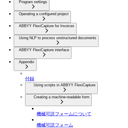
Program settings
Operating a configured project
ABBYY FlexiCapture for Invoices
Using NLP to process unstructured documents
ABBYY FlexiCapture interface
Appendix
付録
Using scripts in ABBYY FlexiCapture
Creating a machine-readable form
機械可読フォームについて
機械可読フォーム