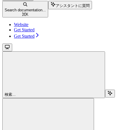
アシスタントに質問
Search documentation...
⌘
K
Website
Get Started
Get Started
検索...