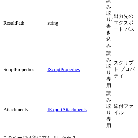
読
み
取
出力先の
り/
エクスポ
ResultPath
string
書
ート パス
き
込
み
読
み
スクリプ
取
ト プロパ
ScriptProperties
IScriptProperties
り
ティ
専
用
読
み
取
添付ファ
Attachments
IExportAttachments
り
イル
専
用
このページは役に立ちましたか？