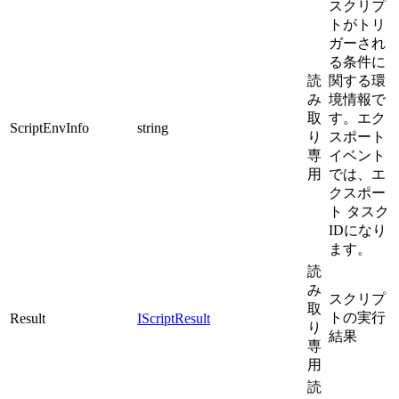
スクリプ
トがトリ
ガーされ
る条件に
読
関する環
み
境情報で
取
す。エク
ScriptEnvInfo
string
り
スポート
専
イベント
用
では、エ
クスポー
ト タスク
IDになり
ます。
読
み
スクリプ
取
トの実行
Result
IScriptResult
り
結果
専
用
読