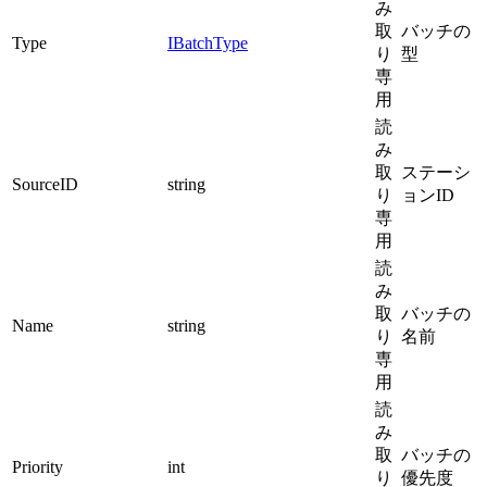
み
取
バッチの
Type
IBatchType
り
型
専
用
読
み
取
ステーシ
SourceID
string
り
ョンID
専
用
読
み
取
バッチの
Name
string
り
名前
専
用
読
み
取
バッチの
Priority
int
り
優先度