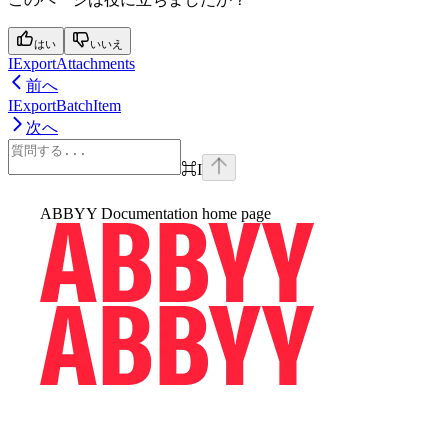
はい
いいえ
IExportAttachments
前へ
IExportBatchItem
次へ
⌘
I
ABBYY Documentation
home page