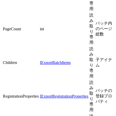
専
用
読
み
バッチ内
取
のページ
PageCount
int
り
総数
専
用
読
み
取
子アイテ
Children
IExportBatchItems
り
ム
専
用
読
み
バッチの
取
登録プロ
RegistrationProperties
IExportRegistrationProperties
り
パティ
専
用