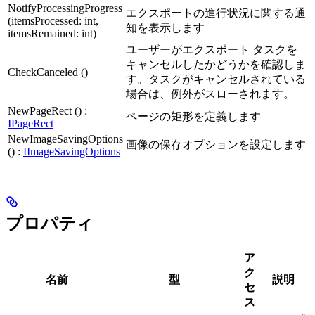
NotifyProcessingProgress
エクスポートの進行状況に関する通
(itemsProcessed: int,
知を表示します
itemsRemained: int)
ユーザーがエクスポート タスクを
キャンセルしたかどうかを確認しま
CheckCanceled ()
す。タスクがキャンセルされている
場合は、例外がスローされます。
NewPageRect () :
ページの矩形を定義します
IPageRect
NewImageSavingOptions
画像の保存オプションを設定します
() :
IImageSavingOptions
プロパティ
ア
ク
名前
型
説明
セ
ス