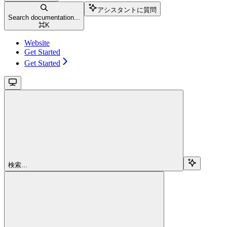
アシスタントに質問
Search documentation...
⌘
K
Website
Get Started
Get Started
検索...