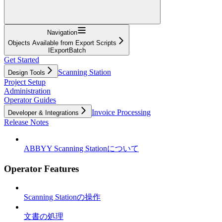
Navigation
Objects Available from Export Scripts
IExportBatch
Get Started
Scanning Station
Design Tools
Project Setup
Administration
Operator Guides
Invoice Processing
Developer & Integrations
Release Notes
ABBYY Scanning Stationについて
Operator Features
Scanning Stationの操作
文書の処理