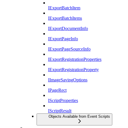
IExportBatchItem
IExportBatchItems
IExportDocumentInfo
IExportPageInfo
IExportPageSourceInfo
IExportRegistrationProperties
IExportRegistrationProperty
IImageSavingOptions
IPageRect
IScriptProperties
IScriptResult
Objects Available from Event Scripts