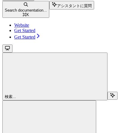
アシスタントに質問
Search documentation...
⌘
K
Website
Get Started
Get Started
検索...