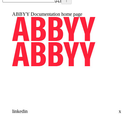
⌘
I
ABBYY Documentation
home page
linkedin
x