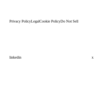
Privacy Policy
Legal
Cookie Policy
Do Not Sell
linkedin
x