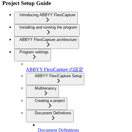
Project Setup Guide
Introducing ABBYY FlexiCapture
Installing and running the program
ABBYY FlexiCapture architecture
Program settings
ABBYY FlexiCapture の設定
ABBYY FlexiCapture Setup
Multitenancy
Creating a project
Document Definitions
Document Definitions