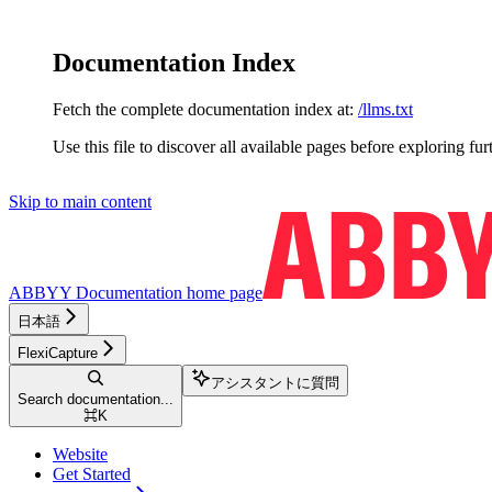
Documentation Index
Fetch the complete documentation index at:
/llms.txt
Use this file to discover all available pages before exploring fur
Skip to main content
ABBYY Documentation
home page
日本語
FlexiCapture
アシスタントに質問
Search documentation...
⌘
K
Website
Get Started