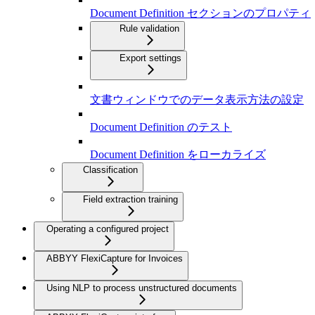
Document Definition セクションのプロパティ
Rule validation
Export settings
文書ウィンドウでのデータ表示方法の設定
Document Definition のテスト
Document Definition をローカライズ
Classification
Field extraction training
Operating a configured project
ABBYY FlexiCapture for Invoices
Using NLP to process unstructured documents