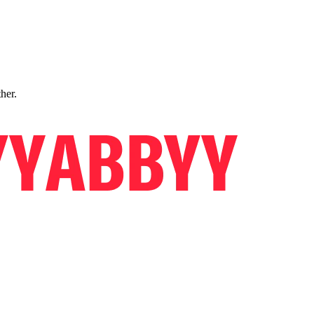
ther.