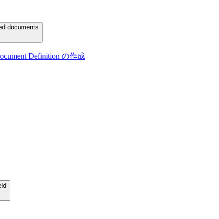
ured documents
t Definition の作成
eld