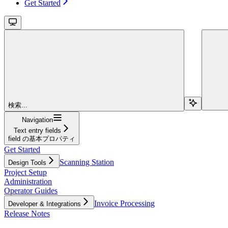
Get Started
検索...
Navigation
Text entry fields
field の基本プロパティ
Get Started
Scanning Station
Design Tools
Project Setup
Administration
Operator Guides
Invoice Processing
Developer & Integrations
Release Notes