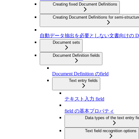
Creating fixed Document Definitions
Creating Document Definitions for semi-struct
自動データ抽出を必要としない文書向けの Documen
Document sets
Document Definition fields
Document Definition のfield
Text entry fields
テキスト入力 field
field の基本プロパティ
Data types of the text entry fi
Text field recognition options