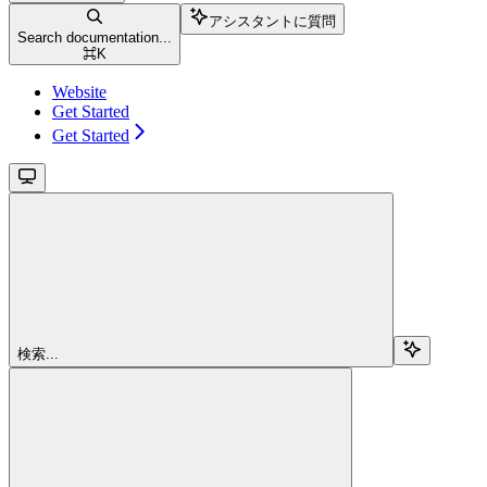
アシスタントに質問
Search documentation...
⌘
K
Website
Get Started
Get Started
検索...