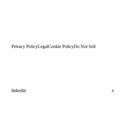
Privacy Policy
Legal
Cookie Policy
Do Not Sell
linkedin
x