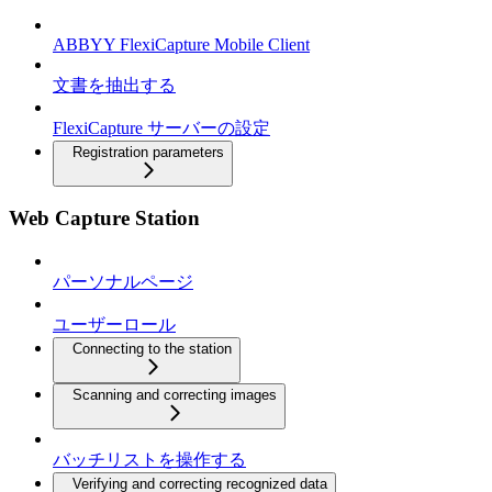
ABBYY FlexiCapture Mobile Client
文書を抽出する
FlexiCapture サーバーの設定
Registration parameters
Web Capture Station
パーソナルページ
ユーザーロール
Connecting to the station
Scanning and correcting images
バッチリストを操作する
Verifying and correcting recognized data