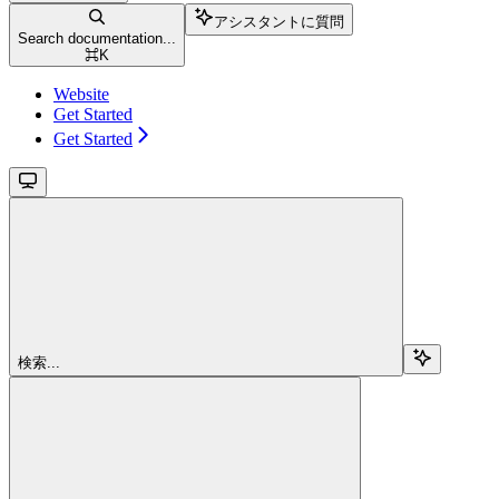
アシスタントに質問
Search documentation...
⌘
K
Website
Get Started
Get Started
検索...