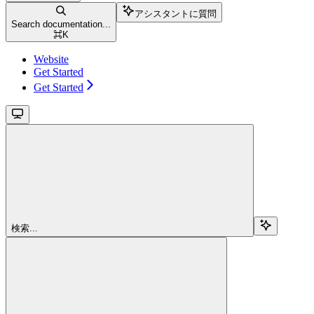
アシスタントに質問
Search documentation...
⌘
K
Website
Get Started
Get Started
検索...