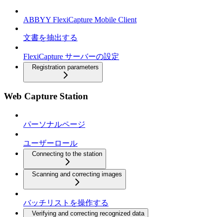
ABBYY FlexiCapture Mobile Client
文書を抽出する
FlexiCapture サーバーの設定
Registration parameters
Web Capture Station
パーソナルページ
ユーザーロール
Connecting to the station
Scanning and correcting images
バッチリストを操作する
Verifying and correcting recognized data