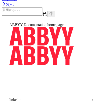
次へ
⌘
I
ABBYY Documentation
home page
linkedin
x