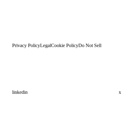
Privacy Policy
Legal
Cookie Policy
Do Not Sell
linkedin
x