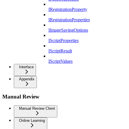
IRegistrationProperty
IRegistrationProperties
IImageSavingOptions
IScriptProperties
IScriptResult
IScriptValues
Interface
Appendix
Manual Review
Manual Review Client
Online Learning