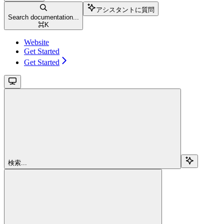
アシスタントに質問
Search documentation...
⌘
K
Website
Get Started
Get Started
検索...