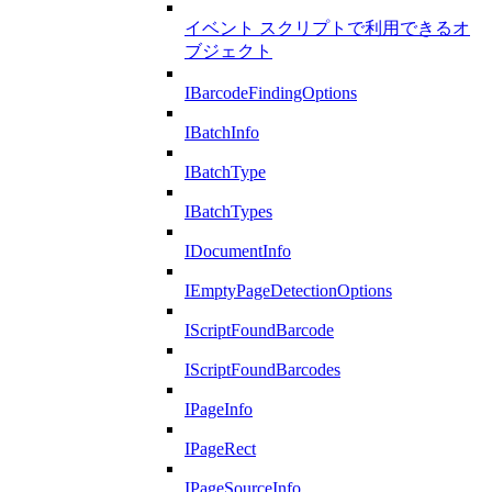
イベント スクリプトで利用できるオ
ブジェクト
IBarcodeFindingOptions
IBatchInfo
IBatchType
IBatchTypes
IDocumentInfo
IEmptyPageDetectionOptions
IScriptFoundBarcode
IScriptFoundBarcodes
IPageInfo
IPageRect
IPageSourceInfo