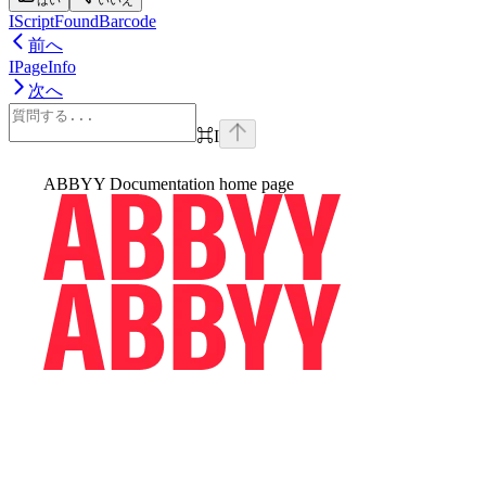
はい
いいえ
IScriptFoundBarcode
前へ
IPageInfo
次へ
⌘
I
ABBYY Documentation
home page