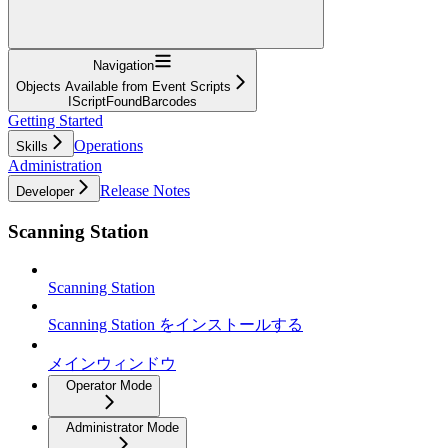
Navigation
Objects Available from Event Scripts
IScriptFoundBarcodes
Getting Started
Operations
Skills
Administration
Release Notes
Developer
Scanning Station
Scanning Station
Scanning Station をインストールする
メインウィンドウ
Operator Mode
Administrator Mode