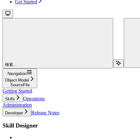
Get Started
検索...
Navigation
Object Model
SourceFile
Getting Started
Operations
Skills
Administration
Release Notes
Developer
Skill Designer