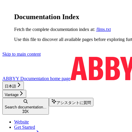
Documentation Index
Fetch the complete documentation index at:
/llms.txt
Use this file to discover all available pages before exploring fur
Skip to main content
ABBYY Documentation
home page
日本語
Vantage
アシスタントに質問
Search documentation...
⌘
K
Website
Get Started