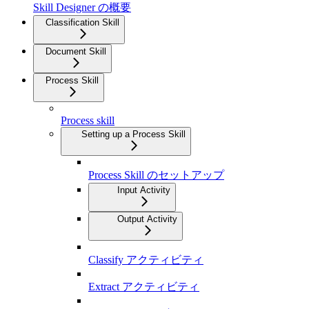
Skill Designer の概要
Classification Skill
Document Skill
Process Skill
Process skill
Setting up a Process Skill
Process Skill のセットアップ
Input Activity
Output Activity
Classify アクティビティ
Extract アクティビティ