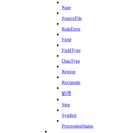
Page
SourceFile
RuleError
Field
FieldType
DataType
Region
Rectangle
処理
Step
Symbol
ProcessingStatus