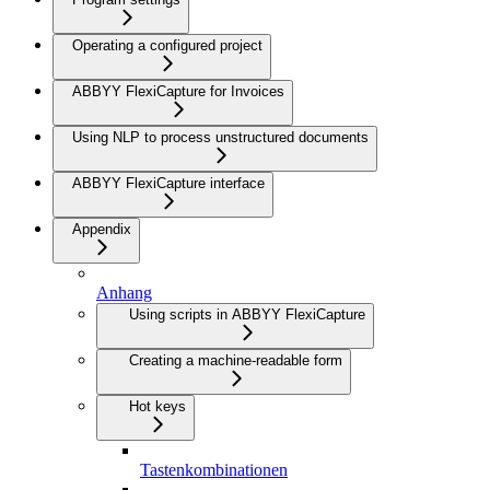
Operating a configured project
ABBYY FlexiCapture for Invoices
Using NLP to process unstructured documents
ABBYY FlexiCapture interface
Appendix
Anhang
Using scripts in ABBYY FlexiCapture
Creating a machine-readable form
Hot keys
Tastenkombinationen