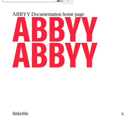
⌘
I
ABBYY Documentation
home page
linkedin
x