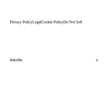
Privacy Policy
Legal
Cookie Policy
Do Not Sell
linkedin
x