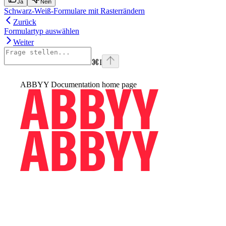
Ja
Nein
Schwarz-Weiß-Formulare mit Rasterrändern
Zurück
Formulartyp auswählen
Weiter
⌘
I
ABBYY Documentation
home page